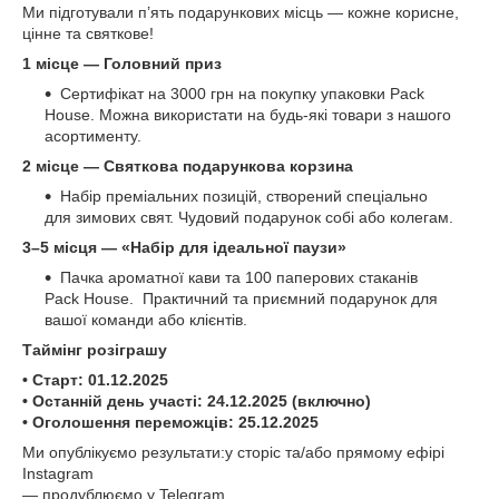
Ми підготували п’ять подарункових місць — кожне корисне,
цінне та святкове!
1 місце — Головний приз
Сертифікат на 3000 грн на покупку упаковки Pack
House. Можна використати на будь-які товари з нашого
асортименту.
2 місце — Святкова подарункова корзина
Набір преміальних позицій, створений спеціально
для зимових свят. Чудовий подарунок собі або колегам.
3–5 місця — «Набір для ідеальної паузи»
Пачка ароматної кави та 100 паперових стаканів
Pack House. Практичний та приємний подарунок для
вашої команди або клієнтів.
Таймінг розіграшу
• Старт: 01.12.2025
• Останній день участі: 24.12.2025 (включно)
• Оголошення переможців: 25.12.2025
Ми опублікуємо результати:у сторіс та/або прямому ефірі
Instagram
— продублюємо у Telegram