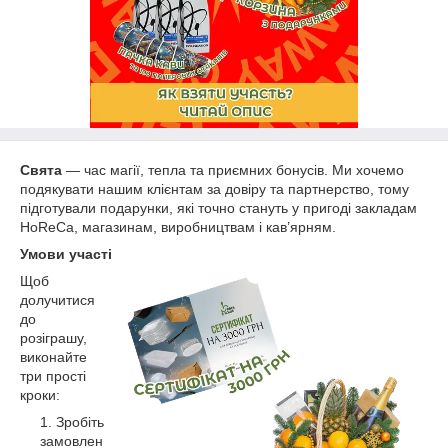
Свята
— час магії, тепла та приємних бонусів. Ми хочемо
подякувати нашим клієнтам за довіру та партнерство, тому
підготували подарунки, які точно стануть у пригоді закладам
HoReCa, магазинам, виробництвам і кав’ярням.
Умови участі
Щоб
долучитися
до
розіграшу,
виконайте
три прості
кроки:
Зробіть
замовлен