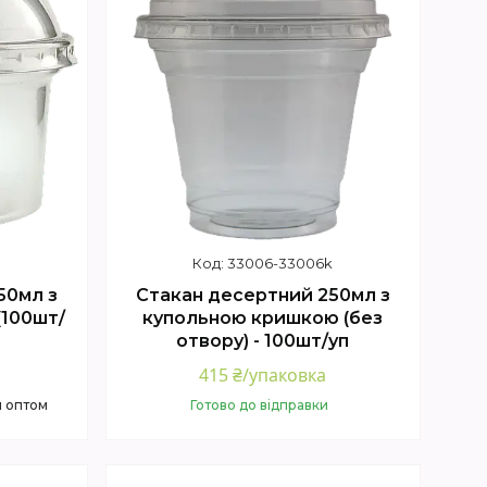
33006-33006k
50мл з
Стакан десертний 250мл з
(100шт/
купольною кришкою (без
отвору) - 100шт/уп
415 ₴/упаковка
и оптом
Готово до відправки
Купити