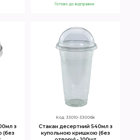
Готово до відправки
Купити
33010-33006k
00мл з
Стакан десертний 540мл з
 (без
купольною кришкою (без
т
отвору) - 100шт