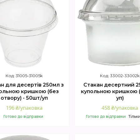
31005-31005k
33002-33002k
н для десертів 250мл з
Стакан десертний 2
ольною кришкою (без
купольною кришкою 
отвору) - 50шт/уп
уп)
196 ₴/упаковка
458 ₴/упаковка
Готово до відправки
Готово до відправки
Тільк
Купити
Купити