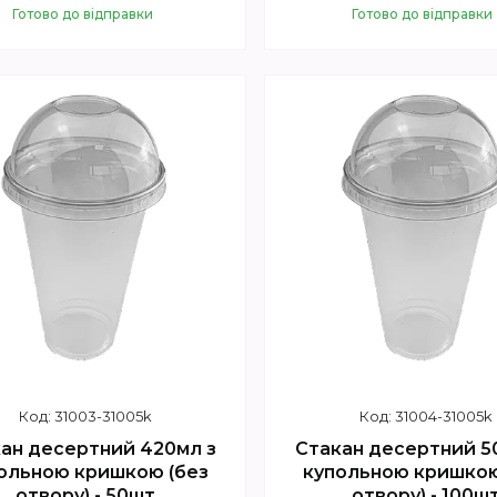
Готово до відправки
Готово до відправки
Купити
Купити
31003-31005k
31004-31005k
ан десертний 420мл з
Стакан десертний 5
ольною кришкою (без
купольною кришкою
отвору) - 50шт
отвору) - 100ш