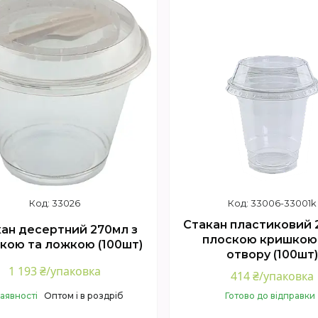
33026
33006-33001k
Стакан пластиковий 
ан десертний 270мл з
плоскою кришкою
кою та ложкою (100шт)
отвору (100шт
1 193 ₴/упаковка
414 ₴/упаковка
наявності
Оптом і в роздріб
Готово до відправки