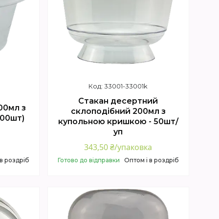
33001-33001k
Стакан десертний
00мл з
склоподібний 200мл з
100шт)
купольною кришкою - 50шт/
уп
343,50 ₴/упаковка
 в роздріб
Готово до відправки
Оптом і в роздріб
Купити