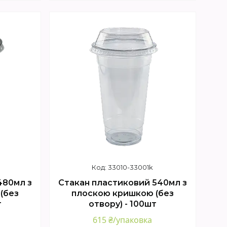
Купити
33010-33001k
480мл з
Стакан пластиковий 540мл з
(без
плоскою кришкою (без
т
отвору) - 100шт
615 ₴/упаковка