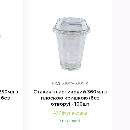
33007-33001k
250мл з
Стакан пластиковий 360мл з
 без
плоскою кришкою (без
)
отвору) - 100шт
477 ₴/упаковка
В наявності