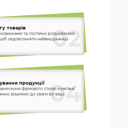
02
у товарів
 новинками та постійно розширюємо
 щоб задовольняти найвишуканіші
04
ування продукції
нанесення фірмового стилю компанії
інно візьмемо до уваги всі ваші