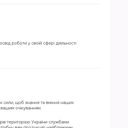
свід роботи у своїй сфері діяльності.
і сили, щоб знання та вміння наших
и вашим очікуванням.
рів територією України службами
потрібну вам продукцію найближчим