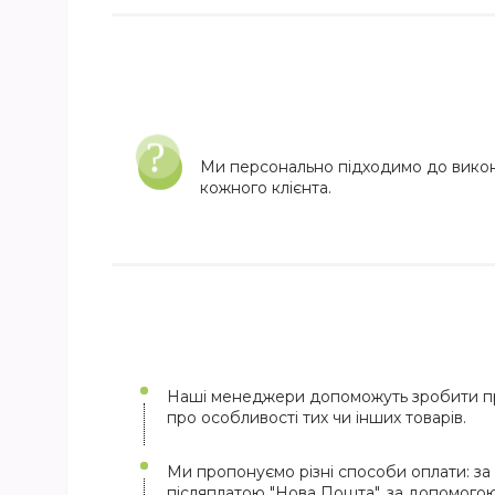
Ми персонально підходимо до вико
кожного клієнта.
Наші менеджери допоможуть зробити пр
про особливості тих чи інших товарів.
Ми пропонуємо різні способи оплати: за 
післяплатою "Нова Пошта", за допомого