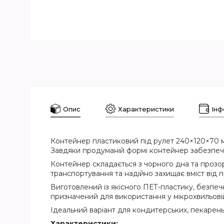
Опис
Характеристики
Інф
Контейнер пластиковий під рулет 240×120×70 мм
Завдяки продуманій формі контейнер забезпечу
Контейнер складається з чорного дна та прозор
транспортування та надійно захищає вміст від
Виготовлений із якісного ПЕТ-пластику, безпеч
призначений для використання у мікрохвильовій
Ідеальний варіант для кондитерських, пекарень
Характеристики: