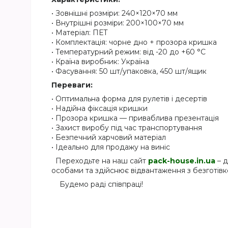
• Зовнішні розміри: 240×120×70 мм
• Внутрішні розміри: 200×100×70 мм
• Матеріал: ПЕТ
• Комплектація: чорне дно + прозора кришка
• Температурний режим: від -20 до +60 °C
• Країна виробник: Україна
• Фасування: 50 шт/упаковка, 450 шт/ящик
Переваги:
• Оптимальна форма для рулетів і десертів
• Надійна фіксація кришки
• Прозора кришка — приваблива презентація
• Захист виробу під час транспортування
• Безпечний харчовий матеріал
• Ідеально для продажу на виніс
Переходьте на наш сайт
pack-house.in.ua
– д
особами та здійснює відвантаження з безготівк
Будемо раді співпраці!