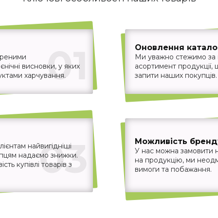
01
Оновлення каталог
іреними
Ми уважно стежимо за
єнічні висновки, у яких
асортимент продукції,
уктами харчування.
запити наших покупців.
03
Можливість бренд
ієнтам найвигідніші
У нас можна замовити 
упцям надаємо знижки.
на продукцію, ми неодм
ть купівлі товарів з
вимоги та побажання.