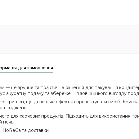
ормація для замовлення
 — це зручне та практичне рішення для пакування кондитерськ
є акуратну подачу та збереження зовнішнього вигляду проду
ої кришки, що дозволяє ефектно презентувати виріб. Кришка щ
 пошкоджень.
ного для харчових продуктів. Підходить для використання при
 печі.
, HoReCa та доставки.