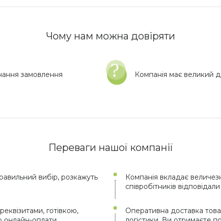
Чому нам можна довіряти
нання замовлення
Компанія має великий до
Переваги нашої компанії
авильний вибір, розкажуть
Компанія вкладає величезн
співробітників відповідал
реквізитами, готівкою,
Оперативна доставка това
ю онлайн-оплати.
логістики. Ви отримаєте 