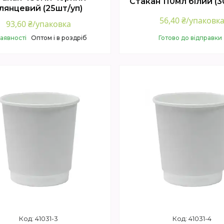
Стакан 110мл білий (3
лянцевий (25шт/уп)
56,40 ₴/упаковк
93,60 ₴/упаковка
наявності
Оптом і в роздріб
Готово до відправки
Купити
Купити
41031-3
41031-4