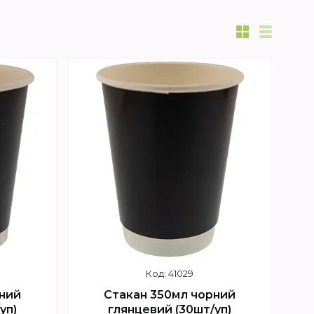
41029
ний
Стакан 350мл чорний
уп)
глянцевий (30шт/уп)