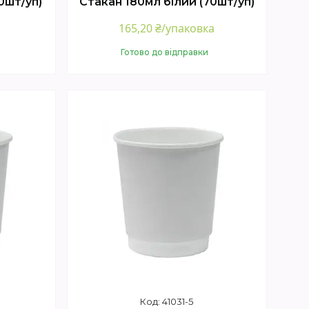
0шт/уп)
Стакан 180мл білий (70шт/уп)
а
165,20 ₴/упаковка
Готово до відправки
Купити
41031-5