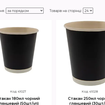
41027
41028
такан 180мл чорний
Стакан 250мл чор
лянцевий (50шт/уп)
глянцевий (30шт/