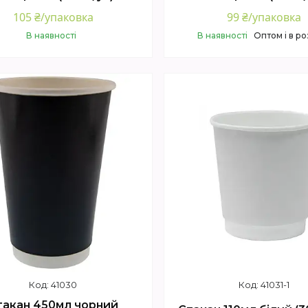
105 ₴/упаковка
99 ₴/упаковка
В наявності
В наявності
Оптом і в ро
Купити
Купити
41030
41031-1
такан 450мл чорний