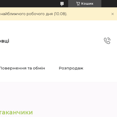
Кошик
 найближчого робочого дня (10.08).
овці
Повернення та обмін
Розпродаж
стаканчики