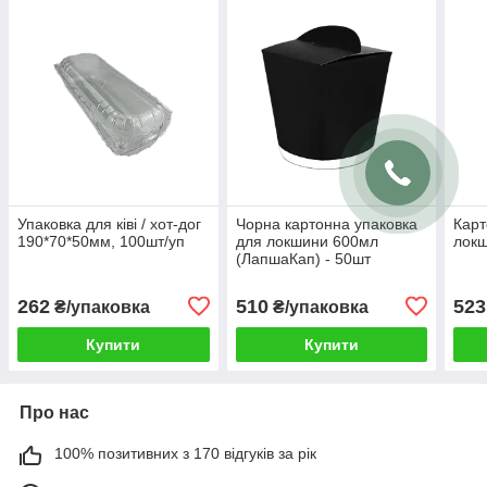
Упаковка для ківі / хот-дог
Чорна картонна упаковка
Карт
190*70*50мм, 100шт/уп
для локшини 600мл
локш
(ЛапшаКап) - 50шт
262
510
523
₴/упаковка
₴/упаковка
Купити
Купити
Про нас
100% позитивних з 170 відгуків за рік