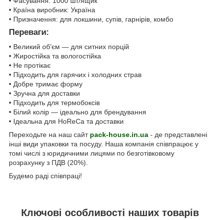
• Фасування: 1000 шт/ящик
• Країна виробник: Україна
• Призначення: для локшини, супів, гарнірів, комбо
Переваги:
• Великий об’єм — для ситних порцій
• Жиростійка та вологостійка
• Не протікає
• Підходить для гарячих і холодних страв
• Добре тримає форму
• Зручна для доставки
• Підходить для термобоксів
• Білий колір — ідеально для брендування
• Ідеальна для HoReCa та доставки
Переходьте на наш сайт
pack-house.in.ua
- де представлені
інші види упаковки та посуду. Наша компанія співпрацює у
томі числі з юридичними лицями по безготівковому
розрахунку з ПДВ (20%).
Будемо раді співпраці!
Ключові особливості наших товарів