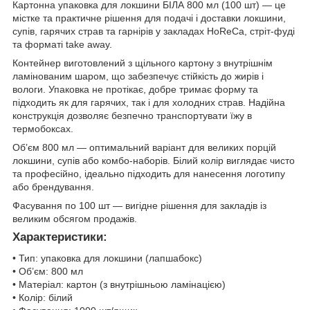
Картонна упаковка для локшини БІЛА 800 мл (100 шт) — це
містке та практичне рішення для подачі і доставки локшини,
супів, гарячих страв та гарнірів у закладах HoReCa, стріт-фуді
та форматі take away.
Контейнер виготовлений з щільного картону з внутрішнім
ламінованим шаром, що забезпечує стійкість до жирів і
вологи. Упаковка не протікає, добре тримає форму та
підходить як для гарячих, так і для холодних страв. Надійна
конструкція дозволяє безпечно транспортувати їжу в
термобоксах.
Об’єм 800 мл — оптимальний варіант для великих порцій
локшини, супів або комбо-наборів. Білий колір виглядає чисто
та професійно, ідеально підходить для нанесення логотипу
або брендування.
Фасування по 100 шт — вигідне рішення для закладів із
великим обсягом продажів.
Характеристики:
• Тип: упаковка для локшини (лапшабокс)
• Об’єм: 800 мл
• Матеріал: картон (з внутрішньою ламінацією)
• Колір: білий