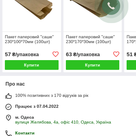
Пакет паперовий "саше"
Пакет паперовий "саше"
Паке
230*100*70мм (100шт)
230*170*30мм (100шт)
170*
57
63
51
₴/упаковка
₴/упаковка
₴
Купити
Купити
Про нас
100% позитивних з 170 відгуків за рік
Працює з 07.04.2022
м. Одеса
вулиця Желябова, 4а, офіс 410, Одеса, Україна
Контакти