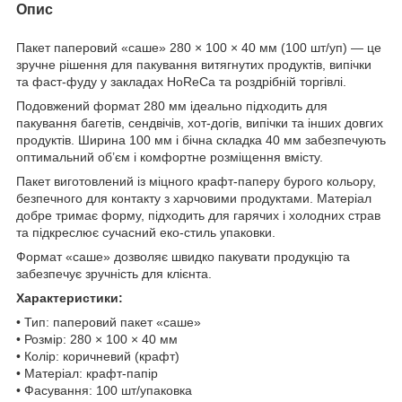
Опис
Пакет паперовий «саше» 280 × 100 × 40 мм (100 шт/уп) — це
зручне рішення для пакування витягнутих продуктів, випічки
та фаст-фуду у закладах HoReCa та роздрібній торгівлі.
Подовжений формат 280 мм ідеально підходить для
пакування багетів, сендвічів, хот-догів, випічки та інших довгих
продуктів. Ширина 100 мм і бічна складка 40 мм забезпечують
оптимальний об’єм і комфортне розміщення вмісту.
Пакет виготовлений із міцного крафт-паперу бурого кольору,
безпечного для контакту з харчовими продуктами. Матеріал
добре тримає форму, підходить для гарячих і холодних страв
та підкреслює сучасний еко-стиль упаковки.
Формат «саше» дозволяє швидко пакувати продукцію та
забезпечує зручність для клієнта.
Характеристики:
• Тип: паперовий пакет «саше»
• Розмір: 280 × 100 × 40 мм
• Колір: коричневий (крафт)
• Матеріал: крафт-папір
• Фасування: 100 шт/упаковка