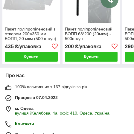
Пакет поліпропіленовий з
Пакет поліпропіленовий
Паке
отвором 200×350 мм
БОПП 68*200 (20мкм) -
БОПП
БОПП, 20 мкм (500 шт/уп)
500шт/уп
500ш
435
200
290
₴/упаковка
₴/упаковка
Купити
Купити
Про нас
100% позитивних з 167 відгуків за рік
Працює з 07.04.2022
м. Одеса
вулиця Желябова, 4а, офіс 410, Одеса, Україна
Контакти