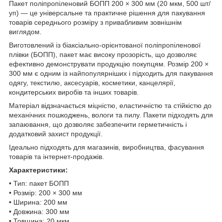
Пакет поліпропіленовий БОПП 200 × 300 мм (20 мкм, 500 шт/
уп) — це універсальне та практичне рішення для пакування
товарів середнього розміру з привабливим зовнішнім
виглядом.
Виготовлений із біаксіально-орієнтованої поліпропіленової
плівки (БОПП), пакет має високу прозорість, що дозволяє
ефективно демонструвати продукцію покупцям. Розмір 200 ×
300 мм є одним із найпопулярніших і підходить для пакування
одягу, текстилю, аксесуарів, косметики, канцелярії,
кондитерських виробів та інших товарів.
Матеріал відзначається міцністю, еластичністю та стійкістю до
механічних пошкоджень, вологи та пилу. Пакети підходять для
запаювання, що дозволяє забезпечити герметичність і
додатковий захист продукції.
Ідеально підходять для магазинів, виробництва, фасування
товарів та інтернет-продажів.
Характеристики:
• Тип: пакет БОПП
• Розмір: 200 × 300 мм
• Ширина: 200 мм
• Довжина: 300 мм
• Товщина: 20 мкм