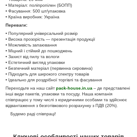
• Матеріал: поліпропілен (БОПП)
• Фасування: 500 шт/упаковка
• Країна виробник: Україна
Переваги:
• Популярний універсальний розмір
• Висока прозорість — презентація продукції
• Можливість запаювання
• Міцний і стійкий до пошкоджень
• Захист від пилу та вологи
• Естетичний вигляд упаковки
• Безпечний матеріал (первинна сировина)
• Підходить для широкого спектру товарів
• Ідеально для роздрібної торгівлі та фасування
Переходьте на наш сайт
pack-house.in.ua
– де представлені
інші види пакетів, упаковки та посуду. Наша компанія
співпрацює у тому числі з юридичними особами та здійснює
відвантаження з безготівкового розрахунку з ПДВ (20%).
Будемо раді співпраці!
Ключові особливості наших товарів