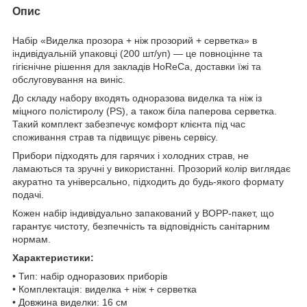
Опис
Набір «Виделка прозора + ніж прозорий + серветка» в
індивідуальній упаковці (200 шт/уп) — це повноцінне та
гігієнічне рішення для закладів HoReCa, доставки їжі та
обслуговування на виніс.
До складу набору входять одноразова виделка та ніж із
міцного полістиролу (PS), а також біла паперова серветка.
Такий комплект забезпечує комфорт клієнта під час
споживання страв та підвищує рівень сервісу.
Прибори підходять для гарячих і холодних страв, не
ламаються та зручні у використанні. Прозорий колір виглядає
акуратно та універсально, підходить до будь-якого формату
подачі.
Кожен набір індивідуально запакований у BOPP-пакет, що
гарантує чистоту, безпечність та відповідність санітарним
нормам.
Характеристики:
• Тип: набір одноразових приборів
• Комплектація: виделка + ніж + серветка
• Довжина виделки: 16 см