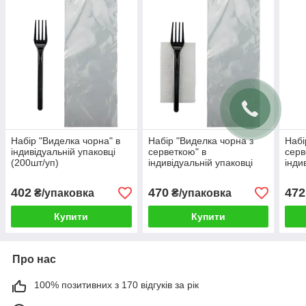
Набір "Виделка чорна" в
Набір "Виделка чорна з
Набі
індивідуальній упаковці
серветкою" в
серв
(200шт/уп)
індивідуальній упаковці
інди
(200шт/уп)
(200
402
470
472
₴/упаковка
₴/упаковка
Купити
Купити
Про нас
100% позитивних з 170 відгуків за рік