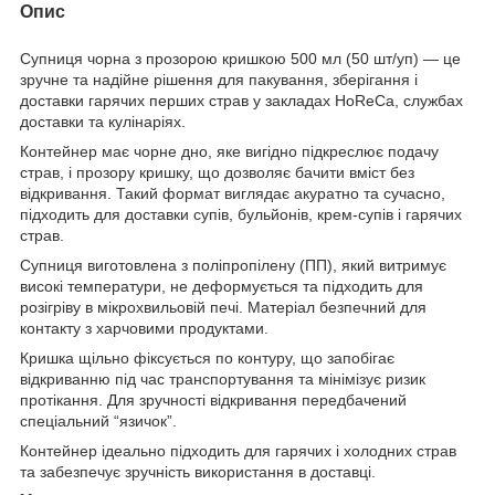
Опис
Супниця чорна з прозорою кришкою 500 мл (50 шт/уп) — це
зручне та надійне рішення для пакування, зберігання і
доставки гарячих перших страв у закладах HoReCa, службах
доставки та кулінаріях.
Контейнер має чорне дно, яке вигідно підкреслює подачу
страв, і прозору кришку, що дозволяє бачити вміст без
відкривання. Такий формат виглядає акуратно та сучасно,
підходить для доставки супів, бульйонів, крем-супів і гарячих
страв.
Супниця виготовлена з поліпропілену (ПП), який витримує
високі температури, не деформується та підходить для
розігріву в мікрохвильовій печі. Матеріал безпечний для
контакту з харчовими продуктами.
Кришка щільно фіксується по контуру, що запобігає
відкриванню під час транспортування та мінімізує ризик
протікання. Для зручності відкривання передбачений
спеціальний “язичок”.
Контейнер ідеально підходить для гарячих і холодних страв
та забезпечує зручність використання в доставці.