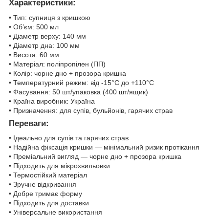
Характеристики:
• Тип: супниця з кришкою
• Об’єм: 500 мл
• Діаметр верху: 140 мм
• Діаметр дна: 100 мм
• Висота: 60 мм
• Матеріал: поліпропілен (ПП)
• Колір: чорне дно + прозора кришка
• Температурний режим: від -15°C до +110°C
• Фасування: 50 шт/упаковка (400 шт/ящик)
• Країна виробник: Україна
• Призначення: для супів, бульйонів, гарячих страв
Переваги:
• Ідеально для супів та гарячих страв
• Надійна фіксація кришки — мінімальний ризик протікання
• Преміальний вигляд — чорне дно + прозора кришка
• Підходить для мікрохвильовки
• Термостійкий матеріал
• Зручне відкривання
• Добре тримає форму
• Підходить для доставки
• Універсальне використання