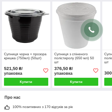
Супниця чорна + прозора
Супниця з спіненого
Супн
кришка (750мл) (50шт)
полістиролу (650 мл) 50
полі
шт
шт
521,50
376,50
₴/
₴/
300
упаковка
упаковка
Купити
Купити
Про нас
100% позитивних з 170 відгуків за рік