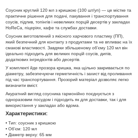
Соусник круглий 120 мл з кришкою (100 шт/уп) — це містке та
практичне рішення для подачі, пакування і транспортування
соусів, підлив, топінгів і невеликих порцій десертів у закладах
HoReCa, піцеріях, кафе та службах доставки.
Соусник виготовлений з якісного харчового пластику (ПП),
який безпечний для контакту з продуктами та не впливає на їх
смакові властивості. Завдяки збільшеному об’єму 120 мл він
ідеально підходить для великих порцій соусів, дипів,
додаткових інгредієнтів або десертів.
У комплекті йде прозора кришка, яка щільно закривається по
діаметру, забезпечуючи герметичність і захист від проливання
під час транспортування. Прозорий матеріал дозволяє легко
визначити вміст.
Акуратний вигляд соусника гармонійно поєднується з
одноразовим посудом і підходить як для доставки, так і для
використання у закладах або вдома.
Характеристики:
• Тип: соусник з кришкою
• Об’єм: 120 мл
• Діаметр верху: 65 мм