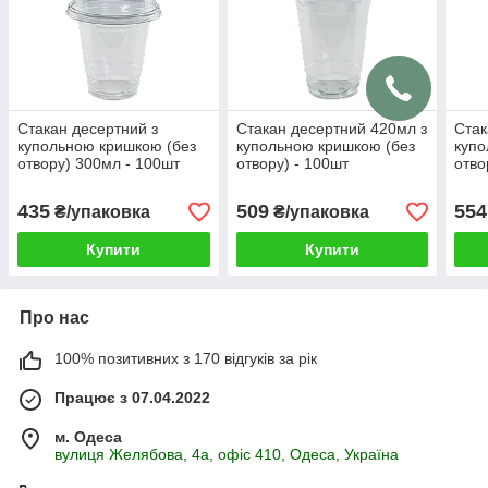
Стакан десертний з
Стакан десертний 420мл з
Стак
купольною кришкою (без
купольною кришкою (без
купо
отвору) 300мл - 100шт
отвору) - 100шт
отво
435
509
554
₴/упаковка
₴/упаковка
Купити
Купити
Про нас
100% позитивних з 170 відгуків за рік
Працює з 07.04.2022
м. Одеса
вулиця Желябова, 4а, офіс 410, Одеса, Україна