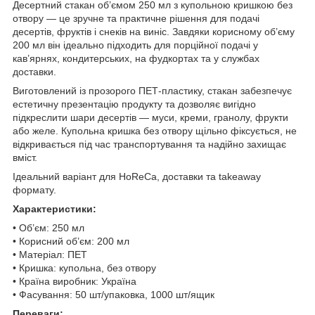
Десертний стакан об’ємом 250 мл з купольною кришкою без
отвору — це зручне та практичне рішення для подачі
десертів, фруктів і снеків на виніс. Завдяки корисному об’єму
200 мл він ідеально підходить для порційної подачі у
кав’ярнях, кондитерських, на фудкортах та у службах
доставки.
Виготовлений із прозорого ПЕТ-пластику, стакан забезпечує
естетичну презентацію продукту та дозволяє вигідно
підкреслити шари десертів — муси, креми, гранолу, фрукти
або желе. Купольна кришка без отвору щільно фіксується, не
відкривається під час транспортування та надійно захищає
вміст.
Ідеальний варіант для HoReCa, доставки та takeaway
формату.
Характеристики:
• Об’єм: 250 мл
• Корисний об’єм: 200 мл
• Матеріал: ПЕТ
• Кришка: купольна, без отвору
• Країна виробник: Україна
• Фасування: 50 шт/упаковка, 1000 шт/ящик
Переваги: