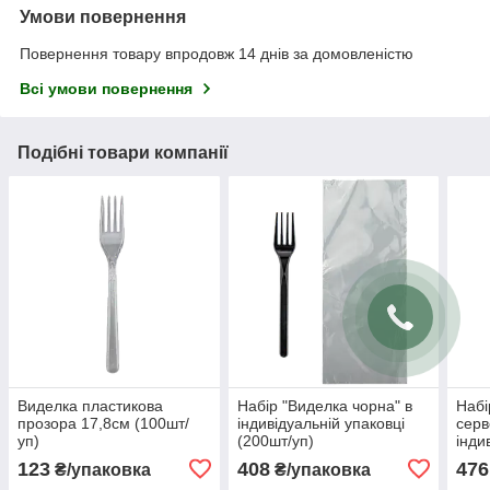
Умови повернення
Повернення товару впродовж 14 днів за домовленістю
Всі умови повернення
Подібні товари компанії
Виделка пластикова
Набір "Виделка чорна" в
Набі
прозора 17,8см (100шт/
індивідуальній упаковці
серв
уп)
(200шт/уп)
інди
(200
123
408
476
₴/упаковка
₴/упаковка