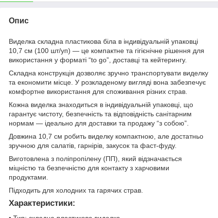
Опис
Виделка складна пластикова біла в індивідуальній упаковці
10,7 см (100 шт/уп) — це компактне та гігієнічне рішення для
використання у форматі “to go”, доставці та кейтерингу.
Складна конструкція дозволяє зручно транспортувати виделку
та економити місце. У розкладеному вигляді вона забезпечує
комфортне використання для споживання різних страв.
Кожна виделка знаходиться в індивідуальній упаковці, що
гарантує чистоту, безпечність та відповідність санітарним
нормам — ідеально для доставки та продажу “з собою”.
Довжина 10,7 см робить виделку компактною, але достатньо
зручною для салатів, гарнірів, закусок та фаст-фуду.
Виготовлена з поліпропілену (ПП), який відзначається
міцністю та безпечністю для контакту з харчовими
продуктами.
Підходить для холодних та гарячих страв.
Характеристики:
• Тип: складна пластикова виделка