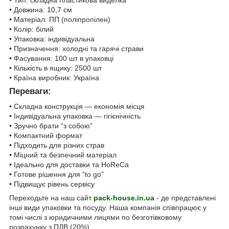
• Довжина: 10,7 см
• Матеріал: ПП (поліпропілен)
• Колір: білий
• Упаковка: індивідуальна
• Призначення: холодні та гарячі страви
• Фасування: 100 шт в упаковці
• Кількість в ящику: 2500 шт
• Країна виробник: Україна
Переваги:
• Складна конструкція — економія місця
• Індивідуальна упаковка — гігієнічність
• Зручно брати “з собою”
• Компактний формат
• Підходить для різних страв
• Міцний та безпечний матеріал
• Ідеально для доставки та HoReCa
• Готове рішення для “to go”
• Підвищує рівень сервісу
Переходьте на наш сайт
pack-house.in.ua
- де представлені
інші види упаковки та посуду. Наша компанія співпрацює у
томі числі з юридичними лицями по безготівковому
розрахунку з ПДВ (20%).