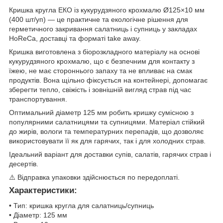
Кришка кругла ЕКО із кукурудзяного крохмалю Ø125×10 мм
(400 шт/уп) — це практичне та екологічне рішення для
герметичного закривання салатниць і супниць у закладах
HoReCa, доставці та форматі take away.
Кришка виготовлена з біорозкладного матеріалу на основі
кукурудзяного крохмалю, що є безпечним для контакту з
їжею, не має стороннього запаху та не впливає на смак
продуктів. Вона щільно фіксується на контейнері, допомагає
зберегти тепло, свіжість і зовнішній вигляд страв під час
транспортування.
Оптимальний діаметр 125 мм робить кришку сумісною з
популярними салатницями та супницями. Матеріал стійкий
до жирів, вологи та температурних перепадів, що дозволяє
використовувати її як для гарячих, так і для холодних страв.
Ідеальний варіант для доставки супів, салатів, гарячих страв і
десертів.
⚠️ Відправка упаковки здійснюється по передоплаті.
Характеристики:
• Тип: кришка кругла для салатниць/супниць
• Діаметр: 125 мм