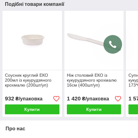
Подібні товари компанії
Соусник круглий ЕКО
Ніж столовий ЕКО із
Супн
200мл із кукурудзяного
кукурудзяного крохмалю
куку
крохмалю (200шт/уп)
16см (400шт/уп)
173*
932
1 420
1 5
₴/упаковка
₴/упаковка
Купити
Купити
Про нас