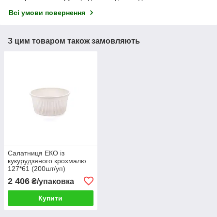
Всі умови повернення
З цим товаром також замовляють
Салатниця ЕКО із
кукурудзяного крохмалю
127*61 (200шт/уп)
2 406
₴/упаковка
Купити