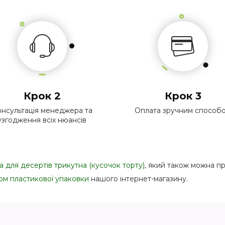
Крок 2
Крок 3
нсультація менеджера та
Оплата зручним способ
узгодження всіх нюансів
 для десертів трикутна (кусочок торту)
, який також можна п
ом пластикової упаковки
нашого інтернет-магазину.