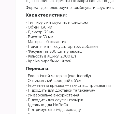
Щільна кришка герметично закривається по діам
Формат дозволяє зручно комбінувати соусник і
Характеристики:
• Тип: круглий соусник з кришкою
• Об’єм: 130 мл
• Діаметр: 75 мм
• Висота: 50 мм
• Матеріал: біопластик
• Призначення: соуси, гарніри, добавки
• Фасування: 500 шт в упаковці
• Кількість в ящику: 2000 шт
• Країна виробник: Китай
Переваги:
• Екологічний матеріал (еко-friendly)
• Оптимальний середній об’єм
• Герметична кришка — захист від проливання
• Підходить для доставки та takeaway
• Універсальне використання
• Підходить для соусів і гарнірів
• Ідеально для HoReCa
• Підтримує еко-імідж закладу