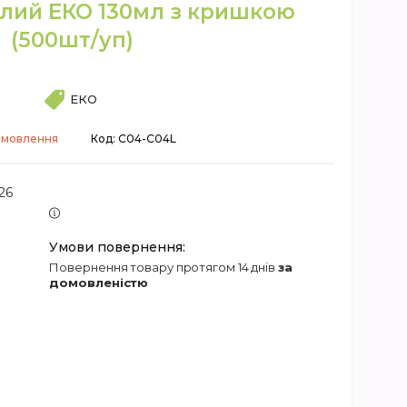
глий ЕКО 130мл з кришкою
(500шт/уп)
ЕКО
амовлення
Код:
C04-C04L
26
повернення товару протягом 14 днів
за
домовленістю