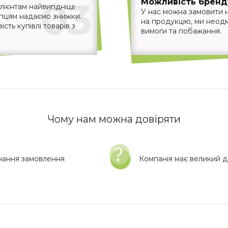
03
Можливість бренд
ієнтам найвигідніші
У нас можна замовити 
упцям надаємо знижки.
на продукцію, ми неодм
ть купівлі товарів з
вимоги та побажання.
Чому нам можна довіряти
нання замовлення
Компанія має великий до