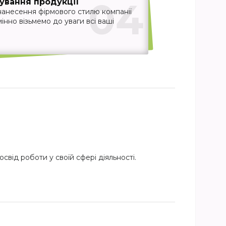
04
ування продукції
нанесення фірмового стилю компанії
інно візьмемо до уваги всі ваші
свід роботи у своїй сфері діяльності.