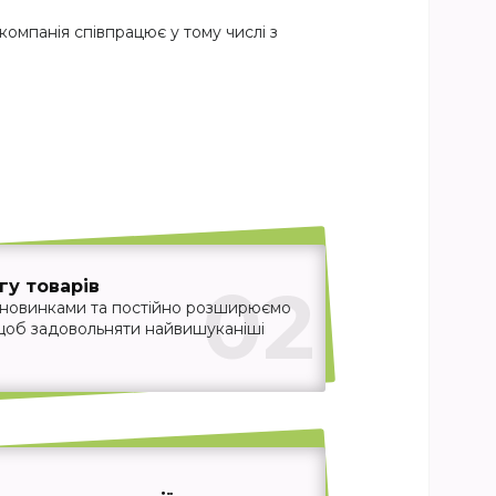
компанія співпрацює у тому числі з
02
у товарів
 новинками та постійно розширюємо
 щоб задовольняти найвишуканіші