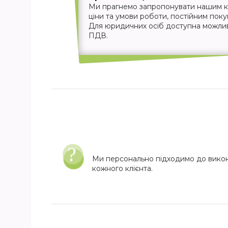
Ми прагнемо запропонувати нашим кл
ціни та умови роботи, постійним пок
Для юридичних осіб доступна можливіс
ПДВ.
Ми персонально підходимо до вико
кожного клієнта.