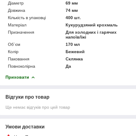
Діаметр
69 мм
Довжина
74 мм
Кількість в упаковці
400 шт.
Матеріал
Кукурудзяний крохмаль
Призначення
Для холодних і гарячих
напоїв/їжі
Об`єм
170 мл
Колір
Бежевий
Паковання
Склянка
Повноколірна
Да
Приховати
Відгуки про товар
Ще немає відгуків про цей товар
Умови доставки