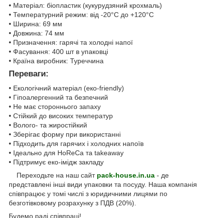
• Матеріал: біопластик (кукурудзяний крохмаль)
• Температурний режим: від -20°C до +120°C
• Ширина: 69 мм
• Довжина: 74 мм
• Призначення: гарячі та холодні напої
• Фасування: 400 шт в упаковці
• Країна виробник: Туреччина
Переваги:
• Екологічний матеріал (еко-friendly)
• Гіпоалергенний та безпечний
• Не має стороннього запаху
• Стійкий до високих температур
• Волого- та жиростійкий
• Зберігає форму при використанні
• Підходить для гарячих і холодних напоїв
• Ідеально для HoReCa та takeaway
• Підтримує еко-імідж закладу
Переходьте на наш сайт
pack-house.in.ua
- де
представлені інші види упаковки та посуду. Наша компанія
співпрацює у томі числі з юридичними лицями по
безготівковому розрахунку з ПДВ (20%).
Будемо раді співпраці!