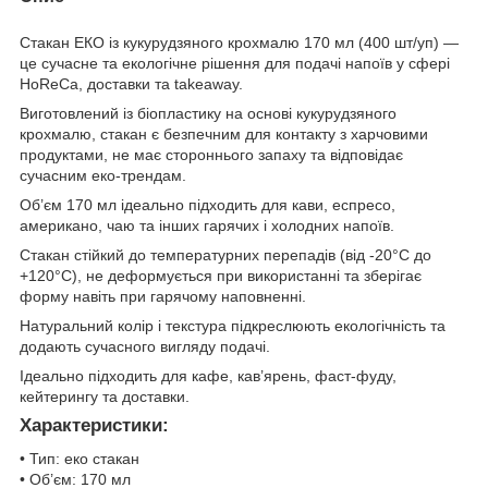
Стакан ЕКО із кукурудзяного крохмалю 170 мл (400 шт/уп) —
це сучасне та екологічне рішення для подачі напоїв у сфері
HoReCa, доставки та takeaway.
Виготовлений із біопластику на основі кукурудзяного
крохмалю, стакан є безпечним для контакту з харчовими
продуктами, не має стороннього запаху та відповідає
сучасним еко-трендам.
Об’єм 170 мл ідеально підходить для кави, еспресо,
американо, чаю та інших гарячих і холодних напоїв.
Стакан стійкий до температурних перепадів (від -20°C до
+120°C), не деформується при використанні та зберігає
форму навіть при гарячому наповненні.
Натуральний колір і текстура підкреслюють екологічність та
додають сучасного вигляду подачі.
Ідеально підходить для кафе, кав’ярень, фаст-фуду,
кейтерингу та доставки.
Характеристики:
• Тип: еко стакан
• Об’єм: 170 мл