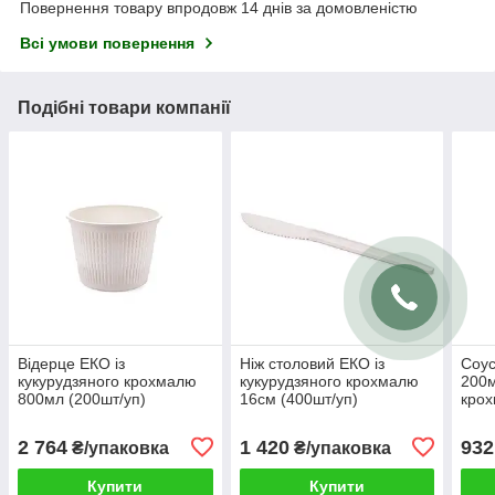
Повернення товару впродовж 14 днів за домовленістю
Всі умови повернення
Подібні товари компанії
Відерце ЕКО із
Ніж столовий ЕКО із
Соус
кукурудзяного крохмалю
кукурудзяного крохмалю
200м
800мл (200шт/уп)
16см (400шт/уп)
крох
2 764
1 420
932
₴/упаковка
₴/упаковка
Купити
Купити