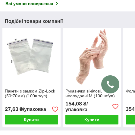
Всі умови повернення
Подібні товари компанії
Пакети з замком Zip-Lock
Рукавички вінілові,
Фоль
(50*70мм) (100шт/уп)
неопудрені М (100шт/уп)
154,08
₴/
27,63
354
₴/упаковка
упаковка
Купити
Купити