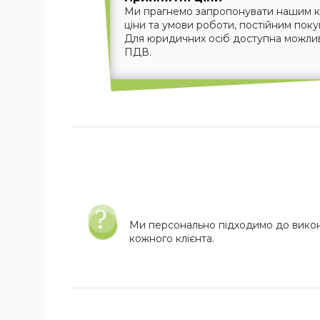
Ми прагнемо запропонувати нашим кл
ціни та умови роботи, постійним пок
Для юридичних осіб доступна можливіс
ПДВ.
Ми персонально підходимо до вико
кожного клієнта.