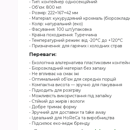
• Тип: контейнер односекційний
• Об’єм: 800 мл
• Розмір: 222×167×42 мм
• Матеріал: кукурудзяний крохмаль (біорозклад
• Колір: натуральний (еко)
• Фасування: 100 шт/упаковка
• Країна походження: Туреччина
• Температурний режим: від -20°C до +120°C
• Призначення: для гарячих і холодних страв
Переваги:
• Екологічна альтернатива пластиковим контей
• Біорозкладний матеріал без запаху
• Не впливає на смак їжі
• Оптимальний об’єм для середніх порцій
• Компактна висота — зручно для пакування
• Підходить для розігріву
• Можливість використання під запайку
• Стійкий до жирів і вологи
• Добре тримає форму
• Зручний для доставки та take away
• Ідеальний для HoReCa та виробництва
• Підсилює еко-імідж бренду