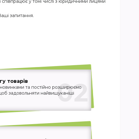
я співпрацює у томі числі з юридичними лицями
Ваші запитання.
02
у товарів
 новинками та постійно розширюємо
 щоб задовольняти найвишуканіші