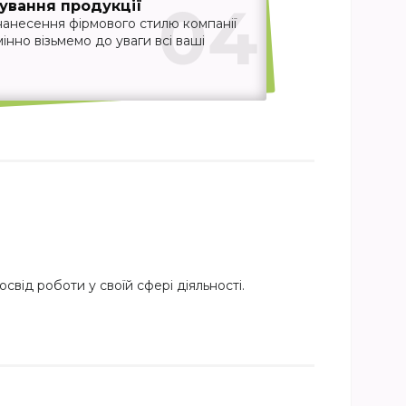
04
ування продукції
нанесення фірмового стилю компанії
інно візьмемо до уваги всі ваші
свід роботи у своїй сфері діяльності.