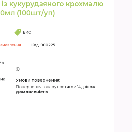
 із кукурудзяного крохмалю
0мл (100шт/уп)
ЕКО
замовлення
Код:
000225
26
 на
повернення товару протягом 14 днів
за
домовленістю