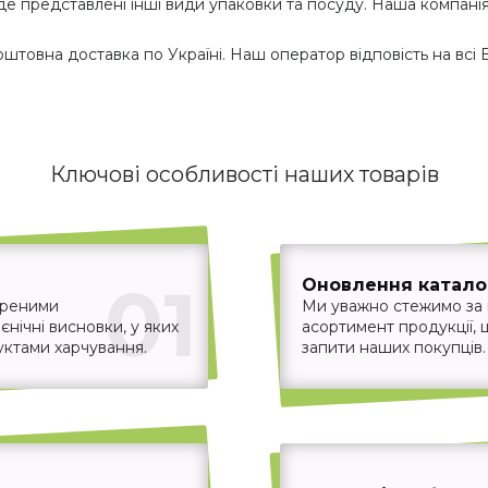
де представлені інші види упаковки та посуду. Наша компані
товна доставка по Україні. Наш оператор відповість на всі 
Ключові особливості наших товарів
01
Оновлення каталог
іреними
Ми уважно стежимо за
єнічні висновки, у яких
асортимент продукції,
уктами харчування.
запити наших покупців.