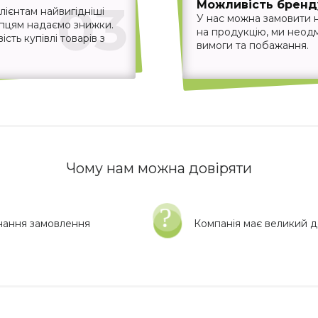
03
Можливість бренд
ієнтам найвигідніші
У нас можна замовити 
упцям надаємо знижки.
на продукцію, ми неодм
ть купівлі товарів з
вимоги та побажання.
Чому нам можна довіряти
нання замовлення
Компанія має великий до