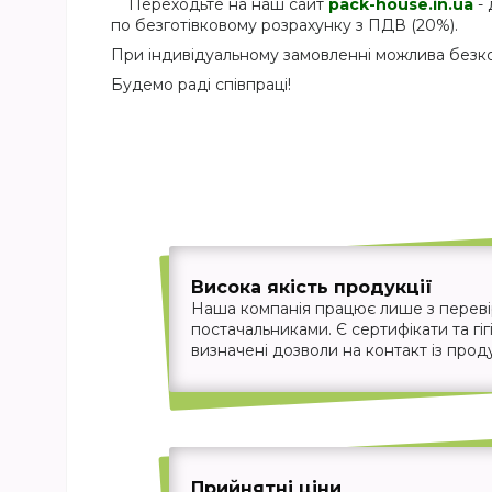
Переходьте на наш сайт
pack-house.in.ua
- 
по безготівковому розрахунку з ПДВ (20%).
При індивідуальному замовленні можлива безкош
Будемо раді співпраці!
Висока якість продукції
Наша компанія працює лише з перев
постачальниками. Є сертифікати та гігі
визначені дозволи на контакт із прод
Прийнятні ціни