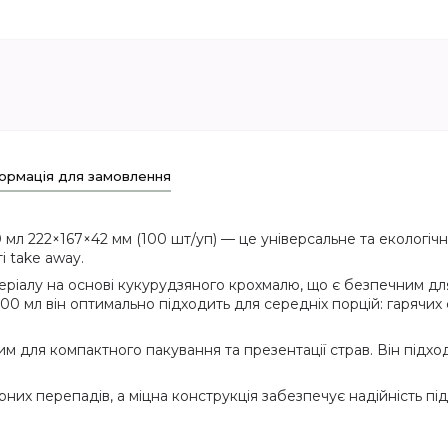
ормація для замовлення
л 222×167×42 мм (100 шт/уп) — це універсальне та екологічн
і take away.
ріалу на основі кукурудзяного крохмалю, що є безпечним для
0 мл він оптимально підходить для середніх порцій: гарячих с
для компактного пакування та презентації страв. Він підходи
рних перепадів, а міцна конструкція забезпечує надійність під