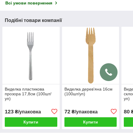
Всі умови повернення
Подібні товари компанії
Виделка пластикова
Виделка дерев'яна 16см
Виде
прозора 17,8см (100шт/
(100шт/уп)
скло
уп)
уп)
123
72
80
₴/упаковка
₴/упаковка
₴
Купити
Купити