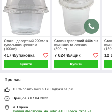
Стакан десертний 200мл з
Стакан десертний 440мл з
Стак
купольною кришкою
кришкою та ложкою
криш
(100шт)
(800шт)
(150
417
7 624
12 
₴/упаковка
₴/ящик
Купити
Купити
Про нас
100% позитивних з 170 відгуків за рік
Працює з 07.04.2022
м. Одеса
вулиця Желябова, 4а, офіс 410, Одеса, Україна