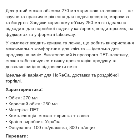
Десертний стакан об’ємом 270 мл з кришкою та ложкою — це
зручне та практичне рішення для подачі десертів, морозива
та йогуртів. Завдяки корисному об’єму 250 мл він ідеально
підходить для порційної подачі у кав’ярнях, кондитерських, на
фудкортах та у форматі takeaway.
У комплект входить кришка та ложка, що робить використання
максимально комфортним для клієнта — ідеально для
продажу на виніс. Виготовлений із прозорого ПЕТ-пластику,
стакан забезпечує естетичну презентацію продукту та
дозволяє вигідно підкреслити вміст.
Ідеальний варіант для HoReCa, доставки та роздрібної
торгівлі.
Характеристики:
• Об’єм: 270 мл
• Корисний об’єм: 250 мл
• Матеріал: ПЕТ
• Комплектація: стакан + кришка + ложка
• Країна виробник: Україна
• Фасування: 100 шт/упаковка, 800 шт/ящик
Переваги: