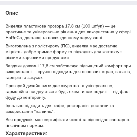
Опис
Виделка пластикова прозора 17,8 см (100 шт/уп) — це
практичне та універсальне рішення для використання у сфері
HoReCa, доставці та повсякденному харчуванні.
Виготовлена з полістиролу (ПС), виделка має достатню
міцність, добре тримає форму та підходить для контакту з
різними харчовими продуктами.
Завдяки довжині 17,8 см забезпечує підвищений комфорт при
використанні — зручно підходить для основних страв, салатів,
гарнірів та закусок.
Прозорий дизайн виглядає акуратно та універсально,
гармонійно поєднується з будь-яким типом подачі — від фаст-
фуду до кейтерингу.
Ідеально підходить для кафе, ресторанів, доставки та
використання “на виніс”.
Вся продукція має сертифікати якості та відповідає санітарно-
гігієнічним нормам.
Характеристики: