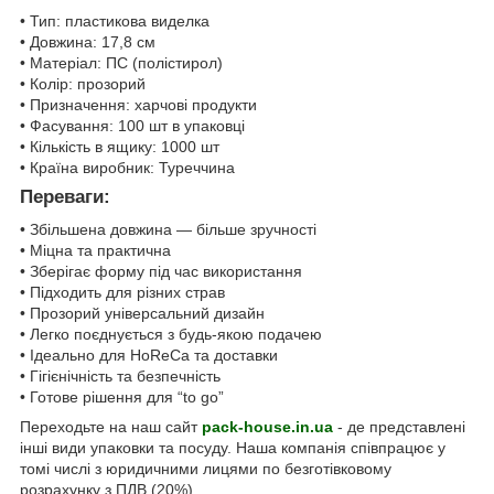
• Тип: пластикова виделка
• Довжина: 17,8 см
• Матеріал: ПС (полістирол)
• Колір: прозорий
• Призначення: харчові продукти
• Фасування: 100 шт в упаковці
• Кількість в ящику: 1000 шт
• Країна виробник: Туреччина
Переваги:
• Збільшена довжина — більше зручності
• Міцна та практична
• Зберігає форму під час використання
• Підходить для різних страв
• Прозорий універсальний дизайн
• Легко поєднується з будь-якою подачею
• Ідеально для HoReCa та доставки
• Гігієнічність та безпечність
• Готове рішення для “to go”
Переходьте на наш сайт
pack-house.in.ua
- де представлені
інші види упаковки та посуду. Наша компанія співпрацює у
томі числі з юридичними лицями по безготівковому
розрахунку з ПДВ (20%).