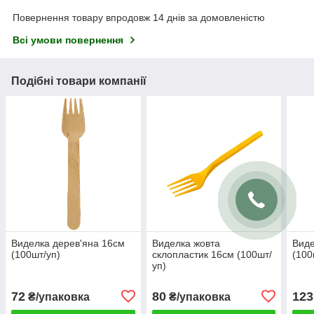
Повернення товару впродовж 14 днів за домовленістю
Всі умови повернення
Подібні товари компанії
Виделка дерев'яна 16см
Виделка жовта
Виде
(100шт/уп)
склопластик 16см (100шт/
(100
уп)
72
80
123
₴/упаковка
₴/упаковка