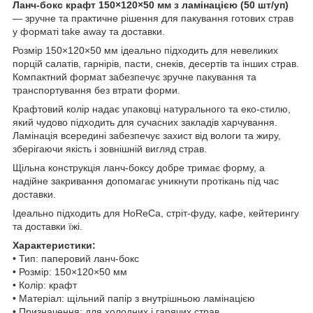
Ланч-бокс крафт 150×120×50 мм з ламінацією (50 шт/уп)
— зручне та практичне рішення для пакування готових страв
у форматі take away та доставки.
Розмір 150×120×50 мм ідеально підходить для невеликих
порцій салатів, гарнірів, пасти, снеків, десертів та інших страв.
Компактний формат забезпечує зручне пакування та
транспортування без втрати форми.
Крафтовий колір надає упаковці натурального та еко-стилю,
який чудово підходить для сучасних закладів харчування.
Ламінація всередині забезпечує захист від вологи та жиру,
зберігаючи якість і зовнішній вигляд страв.
Щільна конструкція ланч-боксу добре тримає форму, а
надійне закривання допомагає уникнути протікань під час
доставки.
Ідеально підходить для HoReCa, стріт-фуду, кафе, кейтерингу
та доставки їжі.
Характеристики:
• Тип: паперовий ланч-бокс
• Розмір: 150×120×50 мм
• Колір: крафт
• Матеріал: щільний папір з внутрішньою ламінацією
• Призначення: для холодних і гарячих страв