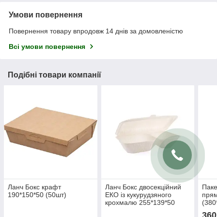
Умови повернення
Повернення товару впродовж 14 днів за домовленістю
Всі умови повернення
Подібні товари компанії
Ланч Бокс крафт
Ланч Бокс двосекційний
Паке
190*150*50 (50шт)
ЕКО із кукурудзяного
прям
крохмалю 255*139*50
(380
(100шт)
360