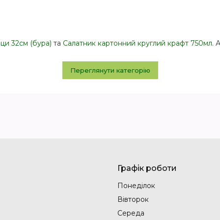
ци 32см (бура)
та
Салатник картонний круглий крафт 750мл
. 
Переглянути категорію
Графік роботи
Понеділок
Вівторок
Середа