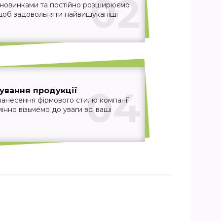
02
 новинками та постійно розширюємо
 щоб задовольняти найвишуканіші
04
ування продукції
нанесення фірмового стилю компанії
інно візьмемо до уваги всі ваші