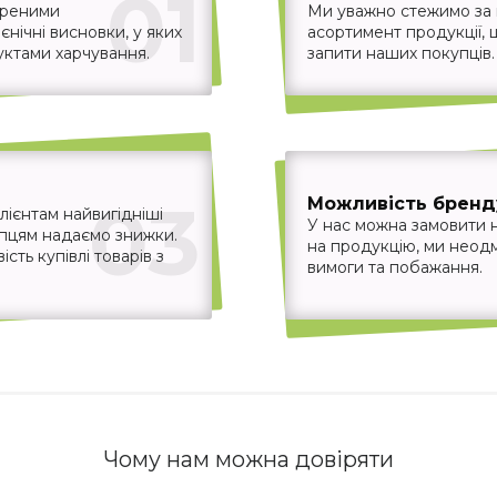
01
іреними
Ми уважно стежимо за
єнічні висновки, у яких
асортимент продукції,
уктами харчування.
запити наших покупців.
03
Можливість бренд
ієнтам найвигідніші
У нас можна замовити 
упцям надаємо знижки.
на продукцію, ми неодм
ть купівлі товарів з
вимоги та побажання.
Чому нам можна довіряти