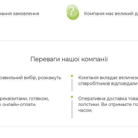
нання замовлення
Компанія має великий до
Переваги нашої компанії
авильний вибір, розкажуть
Компанія вкладає величезн
співробітників відповідал
реквізитами, готівкою,
Оперативна доставка това
ю онлайн-оплати.
логістики. Ви отримаєте 
часом.