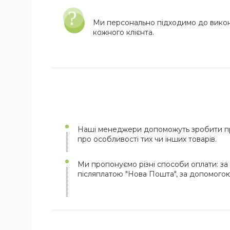
Ми персонально підходимо до вико
кожного клієнта.
Наші менеджери допоможуть зробити пр
про особливості тих чи інших товарів.
Ми пропонуємо різні способи оплати: за 
післяплатою "Нова Пошта", за допомого