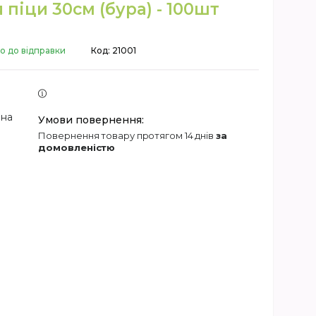
 піци 30см (бура) - 100шт
о до відправки
Код:
21001
 на
повернення товару протягом 14 днів
за
домовленістю