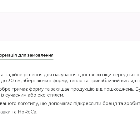
ормація для замовлення
та надійне рішення для пакування і доставки піци середньог
до 30 см, зберігаючи її форму, тепло та привабливий вигляд 
добре тримає форму та захищає продукцію від пошкоджень. Бу
 із сучасним або еко-стилем.
ашого логотипу, що допомагає підкреслити бренд та зробит
тавки та HoReCa.