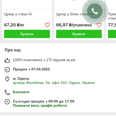
Цукор у стіках 5г
Цукор у білих стіках 4г
Трим
стак
67,20
66,97
77,
₴/кг
₴/упаковка
Купити
Купити
Про нас
100% позитивних з 170 відгуків за рік
Працює з 07.04.2022
м. Одеса
вулиця Желябова, 4а, офіс 410, Одеса, Україна
Контакти
Сьогодні працює з 09:00 до 17:00
Показати весь графік роботи