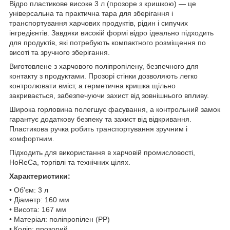
Відро пластикове високе 3 л (прозоре з кришкою) — це
універсальна та практична тара для зберігання і
транспортування харчових продуктів, рідин і сипучих
інгредієнтів. Завдяки високій формі відро ідеально підходить
для продуктів, які потребують компактного розміщення по
висоті та зручного зберігання.
Виготовлене з харчового поліпропілену, безпечного для
контакту з продуктами. Прозорі стінки дозволяють легко
контролювати вміст, а герметична кришка щільно
закривається, забезпечуючи захист від зовнішнього впливу.
Широка горловина полегшує фасування, а контрольний замок
гарантує додаткову безпеку та захист від відкривання.
Пластикова ручка робить транспортування зручним і
комфортним.
Підходить для використання в харчовій промисловості,
HoReCa, торгівлі та технічних цілях.
Характеристики:
• Об’єм: 3 л
• Діаметр: 160 мм
• Висота: 167 мм
• Матеріал: поліпропілен (PP)
• Колір: прозорий