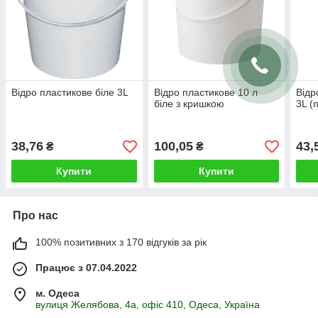
Відро пластикове біле 3L
Відро пластикове 10 л
Відр
біле з кришкою
3L (
38,76
100,05
43,
₴
₴
Купити
Купити
Про нас
100% позитивних з 170 відгуків за рік
Працює з 07.04.2022
м. Одеса
вулиця Желябова, 4а, офіс 410, Одеса, Україна