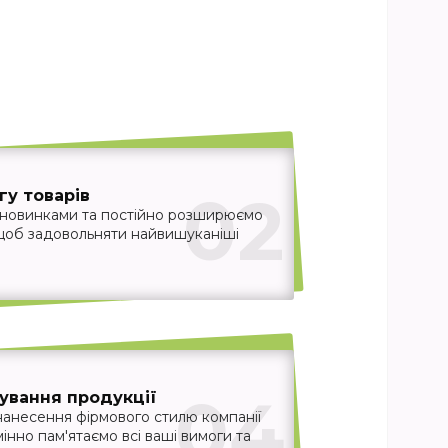
02
у товарів
 новинками та постійно розширюємо
 щоб задовольняти найвишуканіші
04
ування продукції
нанесення фірмового стилю компанії
інно пам'ятаємо всі ваші вимоги та