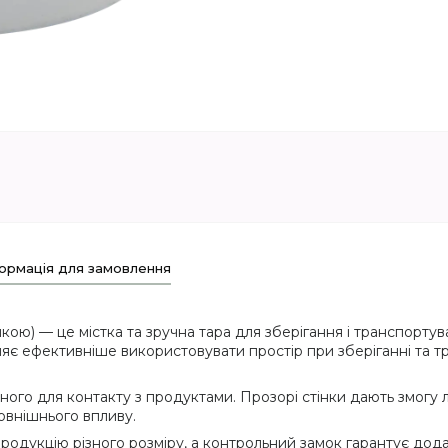
ормація для замовлення
кою) — це містка та зручна тара для зберігання і транспортув
оляє ефективніше використовувати простір при зберіганні та 
ного для контакту з продуктами. Прозорі стінки дають змогу 
зовнішнього впливу.
одукцію різного розміру, а контрольний замок гарантує дод