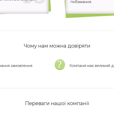
побажання.
Чому нам можна довіряти
нання замовлення
Компанія має великий до
Переваги нашої компанії