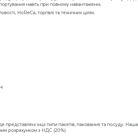
ортування навіть при повному навантаженні.
ості, HoReCa, торгівлі та технічних цілях.
ні
де представлені інші типи пакетів, паковання та посуду. На
йним розрахунком з НДС (20%).