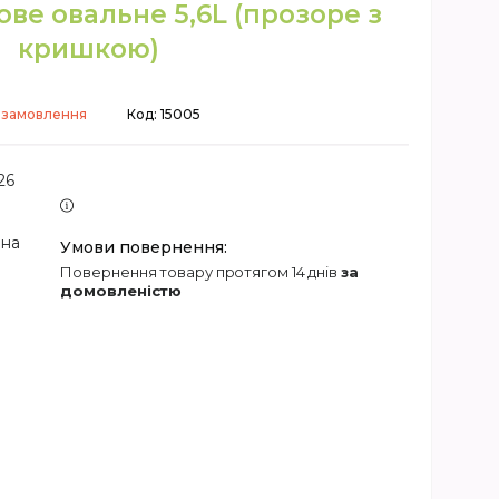
ве овальне 5,6L (прозоре з
кришкою)
 замовлення
Код:
15005
26
 на
повернення товару протягом 14 днів
за
домовленістю