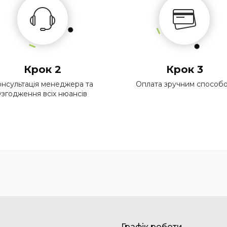
Крок 2
Крок 3
нсультація менеджера та
Оплата зручним способ
узгодження всіх нюансів
Графік роботи