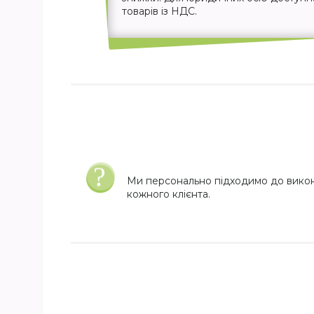
товарів із НДС.
Ми персонально підходимо до вико
кожного клієнта.