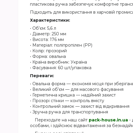
пластикова ручка забезпечує комфортне трансп
Підходить для використання в харчовій промислов
Характеристики:
• Об’єм: 5,6 л
• Діаметр: 250 мм
• Висота: 176 мм
• Матеріал: поліпропілен (PP)
• Колір: прозорий
• Форма: овальна
• Країна виробник: Україна
• Фасування: 60 шт/упаковка
Переваги:
• Овальна форма — економія місця при зберіган
• Великий об’єм — для масового фасування
• Герметична кришка — надійний захист
• Прозорі стінки — контроль вмісту
• Контрольний замок — захист від відкривання
• Зручна ручка для транспортування
Переходьте на наш сайт
pack-house.in.ua
- 
особами, і здійснює відвантаження за безнаді