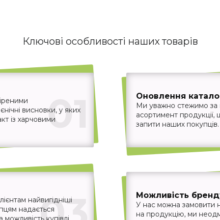
Ключові особливості наших товарів
01
Оновлення каталог
віреними
Ми уважно стежимо за
єнічні висновки, у яких
асортимент продукції,
акт із харчовими
запити наших покупців.
03
Можливість бренд
ієнтам найвигідніші
У нас можна замовити 
упцям надається
на продукцію, ми неодм
 можливість купівлі