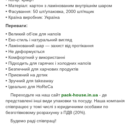
• Матеріал: картон з ламінованим внутрішнім шаром
• Фасування: 50 шт/упаковка, 2000 шт/ящик
• Країна виробник: Україна
Переваги:
• Великий об’єм для напоїв
• Еко-стиль і натуральний вигляд
• Ламінований шар — захист від протікання
• Не деформується
• Комфортний у використанні
• Підходить для гарячих і холодних напоїв
• Безпечний для харчових продуктів
• Приємний на дотик
• Зручний для takeaway
• Ідеально для HoReCa
Переходьте на наш сайт
pack-house.in.ua
- де
представлені інші види упаковки та посуду. Наша компанія
співпрацює у томі числі з юридичними особами по
безготівковому розрахунку з ПДВ (20%).
Будемо раді співпраці!