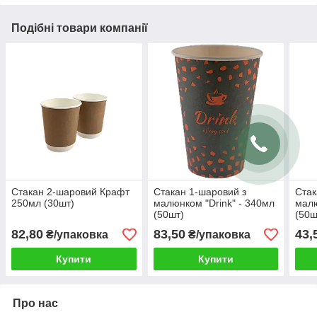
Подібні товари компанії
Стакан 2-шаровий Крафт
Стакан 1-шаровий з
Стак
250мл (30шт)
малюнком "Drink" - 340мл
малю
(50шт)
(50ш
82,80
83,50
43,
₴/упаковка
₴/упаковка
Купити
Купити
Про нас