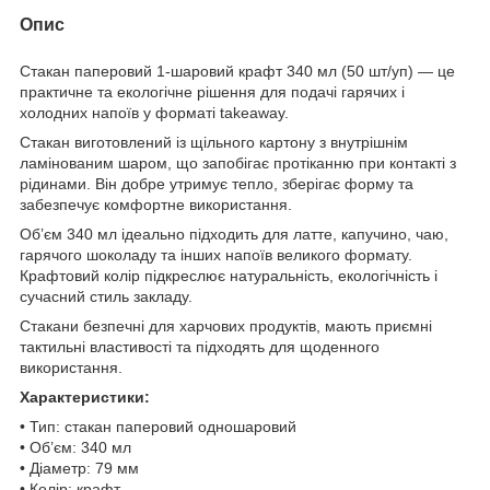
Опис
Стакан паперовий 1-шаровий крафт 340 мл (50 шт/уп) — це
практичне та екологічне рішення для подачі гарячих і
холодних напоїв у форматі takeaway.
Стакан виготовлений із щільного картону з внутрішнім
ламінованим шаром, що запобігає протіканню при контакті з
рідинами. Він добре утримує тепло, зберігає форму та
забезпечує комфортне використання.
Об’єм 340 мл ідеально підходить для латте, капучино, чаю,
гарячого шоколаду та інших напоїв великого формату.
Крафтовий колір підкреслює натуральність, екологічність і
сучасний стиль закладу.
Стакани безпечні для харчових продуктів, мають приємні
тактильні властивості та підходять для щоденного
використання.
Характеристики:
• Тип: стакан паперовий одношаровий
• Об’єм: 340 мл
• Діаметр: 79 мм
• Колір: крафт