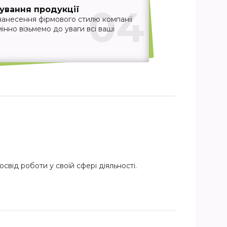
04
ування продукції
нанесення фірмового стилю компанії
інно візьмемо до уваги всі ваші
свід роботи у своїй сфері діяльності.