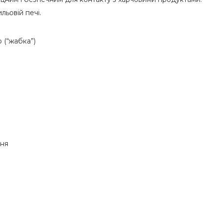
льовій печі.
 (“жабка”)
ння