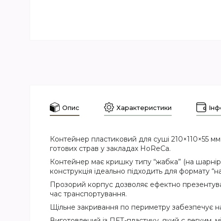
Опис
Характеристики
Інф
Контейнер пластиковий для суші 210×110×55 мм (
готових страв у закладах HoReCa.
Контейнер має кришку типу “жабка” (на шарнірі
конструкція ідеально підходить для формату “на
Прозорий корпус дозволяє ефектно презентуват
час транспортування.
Щільне закривання по периметру забезпечує на
Виготовлений із ПЕТ-пластику, який є легким, 