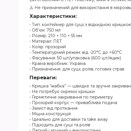
⚠️ Не призначений для використання в мікрохви
Характеристики:
• Тип: контейнер для суші з відкидною кришкою
• Об’єм: 750 мл
• Розмір: 210 × 110 × 55 мм
• Матеріал: ПЕТ
• Колір: прозорий
• Температурний режим: від -20°C до +60°C
• Фасування: 50 шт/упаковка (600 шт/ящик)
• Країна виробник: Україна
• Призначення: для суші, ролів, готових страв
Переваги:
• Кришка “жабка” — швидке та зручне закрива
• Не потребує окремої кришки
• Герметичне закривання по периметру
• Прозорий корпус — приваблива подача
• Захист від протікання
• Міцна конструкція
• Ідеально для доставки та take away
• Підходить для суші та ролів
• Легкий і зручний у використанні