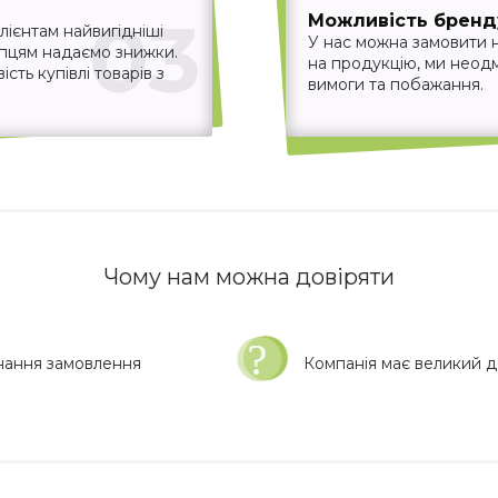
03
Можливість бренд
ієнтам найвигідніші
У нас можна замовити 
упцям надаємо знижки.
на продукцію, ми неодм
ть купівлі товарів з
вимоги та побажання.
Чому нам можна довіряти
нання замовлення
Компанія має великий до