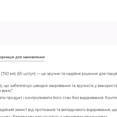
ормація для замовлення
750 мл) (50 шт/уп) — це зручне та надійне рішення для пакуван
), що забезпечує швидке закривання та зручність у використа
 виніс”.
и продукт і контролювати його стан без відкривання. Конте
дійний захист від протікання та випадкового відкривання, щ
міцним і безпечним для контакту з харчовими продуктами.