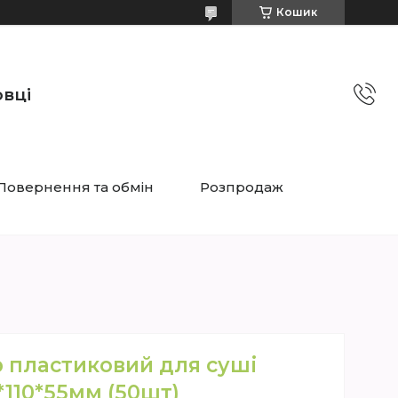
Кошик
овці
Повернення та обмін
Розпродаж
 пластиковий для суші
*110*55мм (50шт)