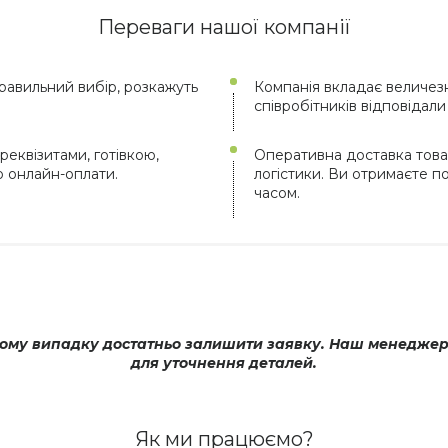
Переваги нашої компанії
авильний вибір, розкажуть
Компанія вкладає величезн
співробітників відповідал
реквізитами, готівкою,
Оперативна доставка това
ю онлайн-оплати.
логістики. Ви отримаєте 
часом.
му випадку достатньо залишити заявку. Наш менеджер оп
для уточнення деталей.
Як ми працюємо?