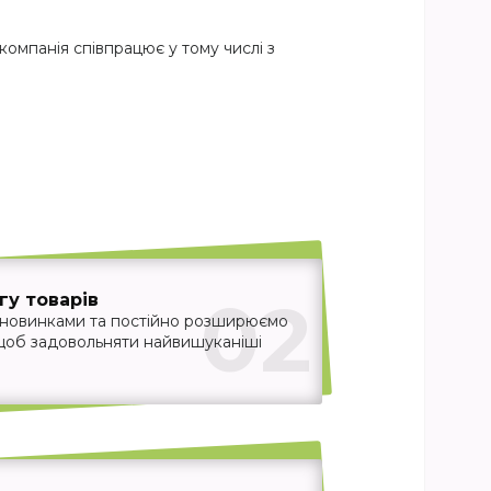
компанія співпрацює у тому числі з
02
у товарів
 новинками та постійно розширюємо
 щоб задовольняти найвишуканіші