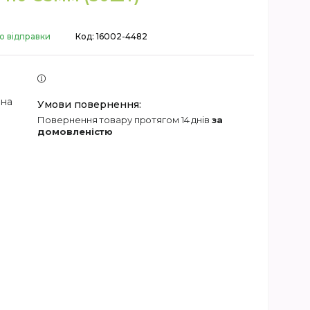
о відправки
Код:
16002-4482
 на
повернення товару протягом 14 днів
за
домовленістю