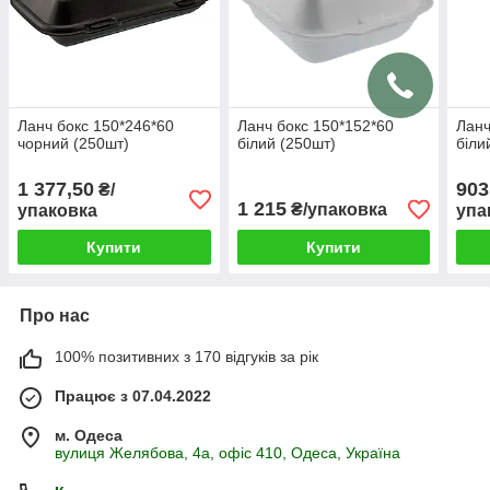
Ланч бокс 150*246*60
Ланч бокс 150*152*60
Ланч
чорний (250шт)
білий (250шт)
біли
1 377,50
903
₴/
1 215
₴/упаковка
упаковка
упа
Купити
Купити
Про нас
100% позитивних з 170 відгуків за рік
Працює з 07.04.2022
м. Одеса
вулиця Желябова, 4а, офіс 410, Одеса, Україна