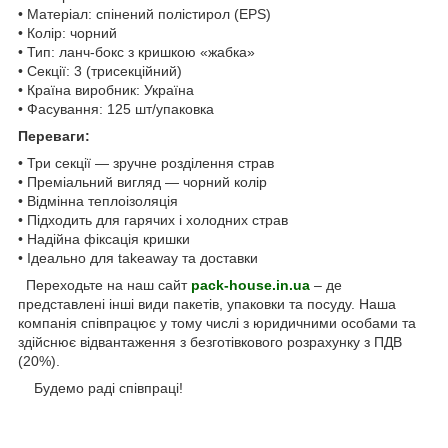
• Матеріал: спінений полістирол (EPS)
• Колір: чорний
• Тип: ланч-бокс з кришкою «жабка»
• Секції: 3 (трисекційний)
• Країна виробник: Україна
• Фасування: 125 шт/упаковка
Переваги:
• Три секції — зручне розділення страв
• Преміальний вигляд — чорний колір
• Відмінна теплоізоляція
• Підходить для гарячих і холодних страв
• Надійна фіксація кришки
• Ідеально для takeaway та доставки
Переходьте на наш сайт
pack-house.in.ua
– де
представлені інші види пакетів, упаковки та посуду. Наша
компанія співпрацює у тому числі з юридичними особами та
здійснює відвантаження з безготівкового розрахунку з ПДВ
(20%).
Будемо раді співпраці!