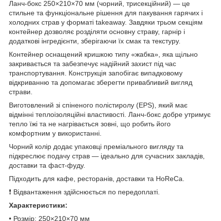
Ланч-бокс 250×210×70 мм (чорний, трисекційний) — це
стильне та функціональне рішення для пакування гарячих і
холодних страв у форматі takeaway. Завдяки трьом секціям
контейнер дозволяє розділяти основну страву, гарнір і
додаткові інгредієнти, зберігаючи їх смак та текстуру.
Контейнер оснащений кришкою типу «жабка», яка щільно
закривається та забезпечує надійний захист під час
транспортування. Конструкція запобігає випадковому
відкриванню та допомагає зберегти привабливий вигляд
страви.
Виготовлений зі спіненого полістиролу (EPS), який має
відмінні теплоізоляційні властивості. Ланч-бокс добре утримує
тепло їжі та не нагрівається зовні, що робить його
комфортним у використанні.
Чорний колір додає упаковці преміального вигляду та
підкреслює подачу страв — ідеально для сучасних закладів,
доставки та фаст-фуду.
Підходить для кафе, ресторанів, доставки та HoReCa.
❗ Відвантаження здійснюється по передоплаті.
Характеристики:
• Розмір: 250×210×70 мм