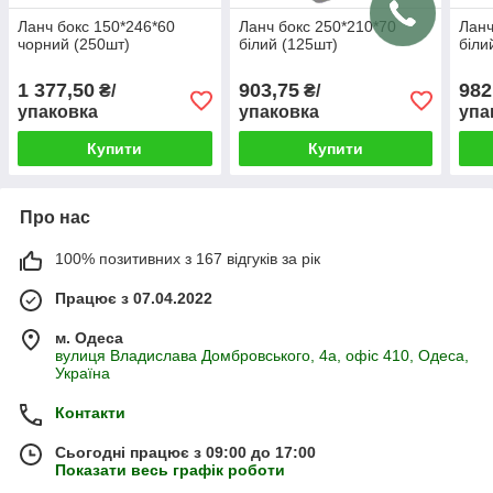
Ланч бокс 150*246*60
Ланч бокс 250*210*70
Ланч
чорний (250шт)
білий (125шт)
біли
1 377,50
903,75
982
₴/
₴/
упаковка
упаковка
упа
Купити
Купити
Про нас
100% позитивних з 167 відгуків за рік
Працює з 07.04.2022
м. Одеса
вулиця Владислава Домбровського, 4а, офіс 410, Одеса,
Україна
Контакти
Сьогодні працює з 09:00 до 17:00
Показати весь графік роботи