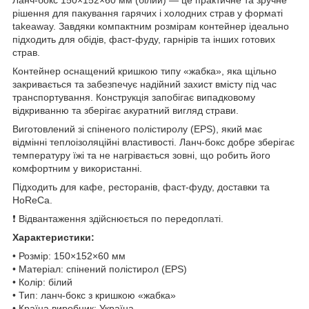
рішення для пакування гарячих і холодних страв у форматі
takeaway. Завдяки компактним розмірам контейнер ідеально
підходить для обідів, фаст-фуду, гарнірів та інших готових
страв.
Контейнер оснащений кришкою типу «жабка», яка щільно
закривається та забезпечує надійний захист вмісту під час
транспортування. Конструкція запобігає випадковому
відкриванню та зберігає акуратний вигляд страви.
Виготовлений зі спіненого полістиролу (EPS), який має
відмінні теплоізоляційні властивості. Ланч-бокс добре зберігає
температуру їжі та не нагрівається зовні, що робить його
комфортним у використанні.
Підходить для кафе, ресторанів, фаст-фуду, доставки та
HoReCa.
❗ Відвантаження здійснюється по передоплаті.
Характеристики:
• Розмір: 150×152×60 мм
• Матеріал: спінений полістирол (EPS)
• Колір: білий
• Тип: ланч-бокс з кришкою «жабка»
• Країна виробник: Україна