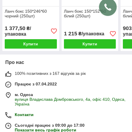
Ланч бокс 150*246*60
Ланч бокс 150*152*60
Ланч
чорний (250шт)
білий (250шт)
біли
1 377,50
903
₴/
1 215
₴/упаковка
упаковка
упа
Купити
Купити
Про нас
100% позитивних з 167 відгуків за рік
Працює з 07.04.2022
м. Одеса
вулиця Владислава Домбровського, 4а, офіс 410, Одеса,
Україна
Контакти
Сьогодні працює з 09:00 до 17:00
Показати весь графік роботи