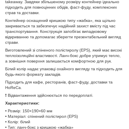
takeaway. Завдяки збільшеному розміру контейнер ідеально
підходить для повноцінних обідів, фаст-фуду, комплексних
страв та доставки.
Контейнер оснащений кришкою типу «жабка», яка щільно
закривається та забезпечує надійний захист вмісту під час
транспортування. Конструкція запобігає випадковому
відкриванню та допомагає зберегти презентабельний вигляд
страви.
Виготовлений зі спіненого полістиролу (EPS), який має високі
теплоізоляційні властивості. Ланч-бокс добре утримує тепло,
а зовнішня поверхня залишається комфортною для рук.
Білий колір надає упаковці охайного вигляду та підходить для
будь-якого формату закладів.
Підходить для кафе, ресторанів, фаст-фуду, доставки та
HoReCa.
❗ Відвантаження здійснюється по передоплаті.
Характеристики:
• Розмір: 150×190×60 мм
• Матеріал: спінений полістирол (EPS)
• Колір: білий
• Тип: ланч-бокс з кришкою «жабка»