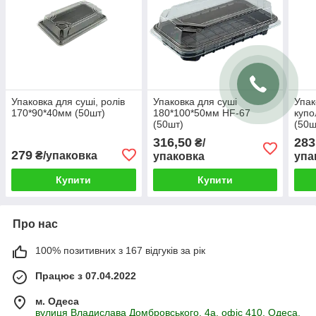
Упаковка для суші, ролів
Упаковка для суші
Упак
170*90*40мм (50шт)
180*100*50мм HF-67
куп
(50шт)
(50ш
316,50
283
₴/
279
₴/упаковка
упаковка
упа
Купити
Купити
Про нас
100% позитивних з 167 відгуків за рік
Працює з 07.04.2022
м. Одеса
вулиця Владислава Домбровського, 4а, офіс 410, Одеса,