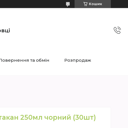
Кошик
овці
Повернення та обмін
Розпродаж
такан 250мл чорний (30шт)