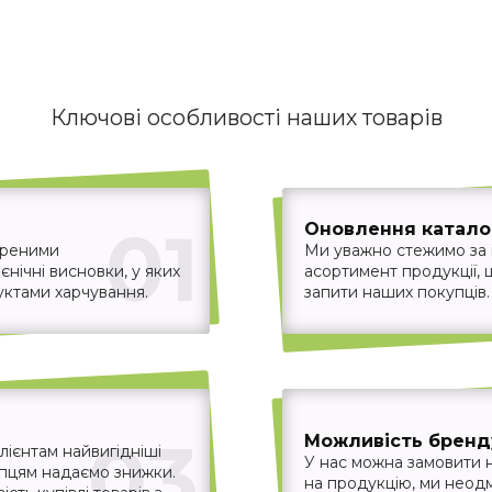
Ключові особливості наших товарів
01
Оновлення каталог
іреними
Ми уважно стежимо за
єнічні висновки, у яких
асортимент продукції,
уктами харчування.
запити наших покупців.
03
Можливість бренд
ієнтам найвигідніші
У нас можна замовити 
упцям надаємо знижки.
на продукцію, ми неодм