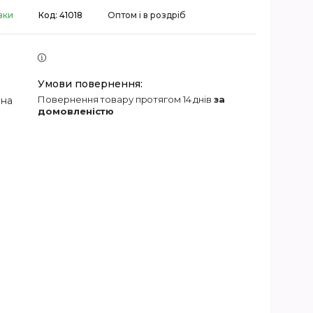
вки
Код:
41018
Оптом і в роздріб
повернення товару протягом 14 днів
за
 на
домовленістю