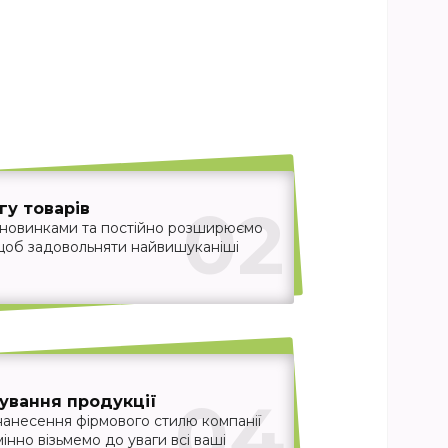
02
у товарів
 новинками та постійно розширюємо
 щоб задовольняти найвишуканіші
04
ування продукції
нанесення фірмового стилю компанії
інно візьмемо до уваги всі ваші