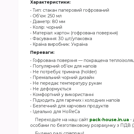
Характеристики:
• Тип: стакан паперовий гофрований
• Об’єм: 250 мл
• Діаметр: 80 мм
• Колір: чорний
• Матеріал: картон (гофрована поверхня)
• Фасування: 30 шт/упаковка
• Країна виробник: Україна
Переваги:
• Гофрована поверхня — покращена теплоізоляц
• Популярний об’єм для напоїв
• Не потребує тримача (holder)
• Преміальний чорний дизайн
• Не передає температуру рукам
• Не деформується
• Комфортний у використанні
• Підходить для гарячих і холодних напоїв
• Безпечний для харчових продуктів
• Ідеально для HoReCa
Переходьте на наш сайт
pack-house.in.ua
- 
особами по безготівковому розрахунку з ПДВ (
Будемо раді співпраці!