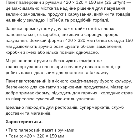
Пакет паперовий з ручками 420 × 320 × 150 мм (25 шт/уп) —
це максимально містке та надійне рішення для пакування
великих замовлень, продуктів харчування, випічки та товарів
на виніс у закладах HoReCa та роздрібній торгівлі.
Завдяки прямокутному дну пакет стійко стоїть і легко
наповнюється, як коробка, що значно спрощує процес
пакування. Великий формат 420 × 320 мм і бічна складка 150
мм дозволяють зручно розміщувати об’ємні замовлення,
коробки з їжею або кілька позицій одночасно.
Міцні паперові ручки забезпечують комфортне
транспортування навіть при значному навантаженні, що
робить пакет ідеальним для доставки та takeaway.
Пакет виготовлений із якісного крафт-паперу бурого кольору,
безпечного для контакту з харчовими продуктами. Матеріал
добре тримає форму, підходить для гарячих і холодних страв
та підкреслює сучасний еко-стиль упаковки.
Ідеально підходить для ресторанів, супермаркетів, служб
доставки та магазинів.
Характеристики:
• Тип: паперовий пакет з ручками
• Розмір: 420 × 320 × 150 мм