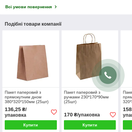
Всі умови повернення
Подібні товари компанії
Пакет паперовий з
Пакет паперовий з
Паке
прямокутним дном
ручками 230*170*90мм
пря
380*320*150мм (25шт)
(25шт)
320*
136,25
158
₴/
170
₴/упаковка
упаковка
упа
Купити
Купити