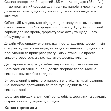
Стакан паперовий 2-шаровий 185 мл «Календар» (25 шт/уп)
— це практичний формат для гарячих напоїв із креативним
дизайном, який додає подачі змісту та запам’ятовується
клієнтам.
Об’єм 185 мл ідеально підходить для капучино, американо,
чаю та інших напоїв середнього формату. Це універсальний
варіант для кав’ярень, формату take away та щоденного
обслуговування.
Дизайн «Календар» вирізняється нестандартною ідеєю — він
створює відчуття взаємодії, виглядає як елемент щоденного
планування та привертає увагу. Такий стакан не просто
використовується, а стає частиною досвіду клієнта.
Двошарова конструкція забезпечує комфорт — стакан не
нагрівається зовні, а напій довше зберігає тепло. Можна
використовувати без холдера.
Виготовлений із щільного паперу з внутрішнім ламінуванням,
що запобігає протіканню та гарантує надійність при
використанні.
Ідеально підходить для кав’ярень, офісів, доставки та закладів
із креативним підходом до подачі.
Характеристики: