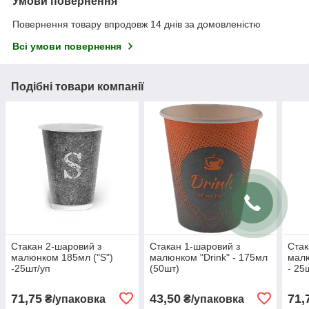
Умови повернення
Повернення товару впродовж 14 днів за домовленістю
Всі умови повернення
Подібні товари компанії
Стакан 2-шаровий з
Стакан 1-шаровий з
Стак
малюнком 185мл ("S")
малюнком "Drink" - 175мл
малю
-25шт/уп
(50шт)
- 25
71,75
43,50
71,
₴/упаковка
₴/упаковка