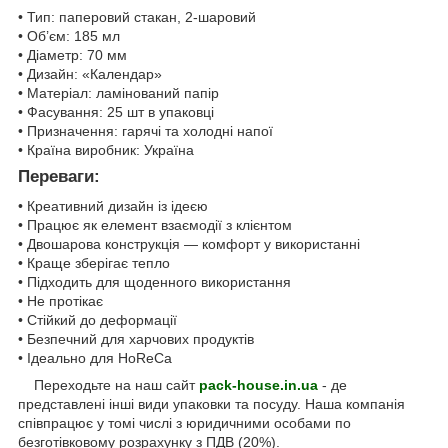
• Тип: паперовий стакан, 2-шаровий
• Об’єм: 185 мл
• Діаметр: 70 мм
• Дизайн: «Календар»
• Матеріал: ламінований папір
• Фасування: 25 шт в упаковці
• Призначення: гарячі та холодні напої
• Країна виробник: Україна
Переваги:
• Креативний дизайн із ідеєю
• Працює як елемент взаємодії з клієнтом
• Двошарова конструкція — комфорт у використанні
• Краще зберігає тепло
• Підходить для щоденного використання
• Не протікає
• Стійкий до деформації
• Безпечний для харчових продуктів
• Ідеально для HoReCa
Переходьте на наш сайт
pack-house.in.ua
- де
представлені інші види упаковки та посуду. Наша компанія
співпрацює у томі числі з юридичними особами по
безготівковому розрахунку з ПДВ (20%).