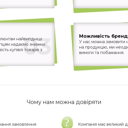
03
Можливість бренд
ієнтам найвигідніші
У нас можна замовити 
упцям надаємо знижки.
на продукцію, ми неодм
ть купівлі товарів з
вимоги та побажання.
Чому нам можна довіряти
нання замовлення
Компанія має великий до