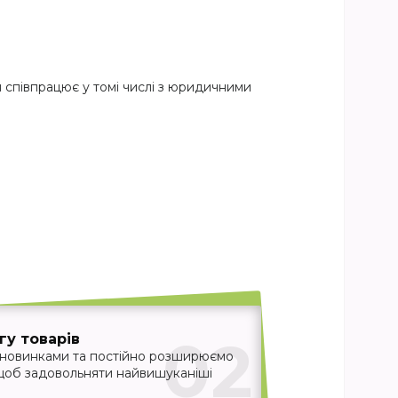
я співпрацює у томі числі з юридичними
02
у товарів
 новинками та постійно розширюємо
 щоб задовольняти найвишуканіші