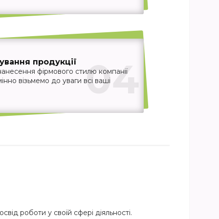
04
ування продукції
нанесення фірмового стилю компанії
інно візьмемо до уваги всі ваші
свід роботи у своїй сфері діяльності.