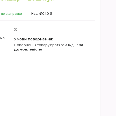
 до відправки
Код:
41040-5
 на
повернення товару протягом 14 днів
за
домовленістю