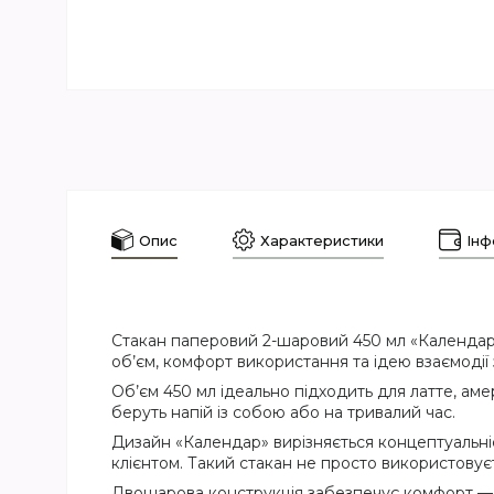
Опис
Характеристики
Інф
Стакан паперовий 2-шаровий 450 мл «Календар»
об’єм, комфорт використання та ідею взаємодії 
Об’єм 450 мл ідеально підходить для латте, аме
беруть напій із собою або на тривалий час.
Дизайн «Календар» вирізняється концептуальніс
клієнтом. Такий стакан не просто використовуєт
Двошарова конструкція забезпечує комфорт — ст