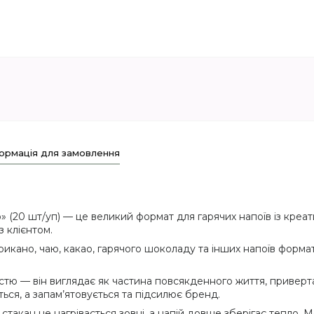
ормація для замовлення
 (20 шт/уп) — це великий формат для гарячих напоїв із кре
з клієнтом.
рикано, чаю, какао, гарячого шоколаду та інших напоїв формату
тю — він виглядає як частина повсякденного життя, приверта
ься, а запам’ятовується та підсилює бренд.
акан не нагрівається зовні, а напій довше зберігає тепло. 