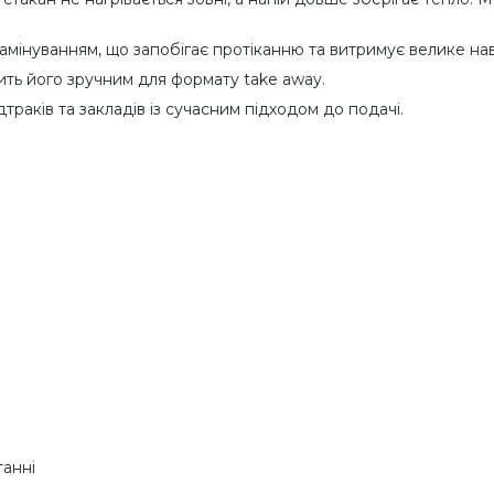
ламінуванням, що запобігає протіканню та витримує велике на
ить його зручним для формату take away.
траків та закладів із сучасним підходом до подачі.
танні