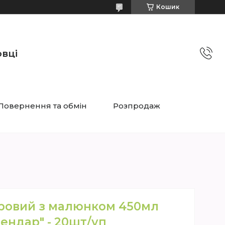
Кошик
овці
Повернення та обмін
Розпродаж
ровий з малюнком 450мл
ендар" - 20шт/уп