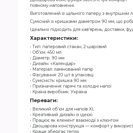
повному наповненні.
Виготовлений із щільного паперу з внутрішнім 
Сумісний із кришками діаметром 90 мм, що роб
Ідеально підходить для кав’ярень, доставки, фуд
Характеристики:
• Тип: паперовий стакан, 2-шаровий
• Об’єм: 450 мл
• Діаметр: 90 мм
• Дизайн: «Календар»
• Матеріал: ламінований папір
• Фасування: 20 шт в упаковці
• Сумісність: кришка 90 мм
• Призначення: гарячі та холодні напої
• Країна виробник: Україна
Переваги:
• Великий об’єм для напоїв XL
• Креативний дизайн із ідеєю
• Працює як елемент взаємодії з клієнтом
• Двошарова конструкція — комфорт у викорис
• Краще зберігає тепло