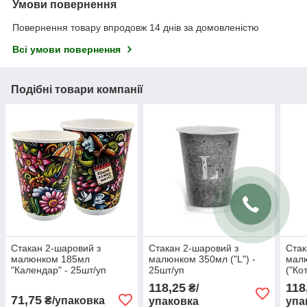
Умови повернення
Повернення товару впродовж 14 днів за домовленістю
Всі умови повернення
Подібні товари компанії
Стакан 2-шаровий з
Стакан 2-шаровий з
Стак
малюнком 185мл
малюнком 350мл ("L") -
мал
"Календар" - 25шт/уп
25шт/уп
("Ко
118,25
118
₴/
71,75
₴/упаковка
упаковка
упа