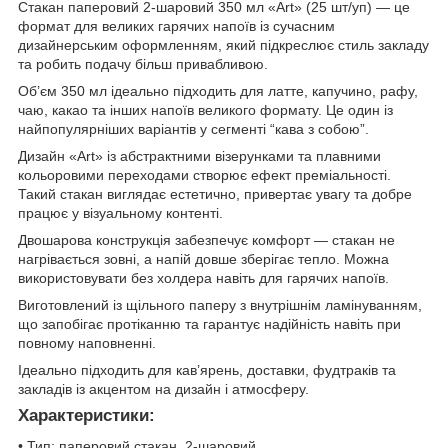
Стакан паперовий 2-шаровий 350 мл «Art» (25 шт/уп) — це
формат для великих гарячих напоїв із сучасним
дизайнерським оформленням, який підкреслює стиль закладу
та робить подачу більш привабливою.
Об’єм 350 мл ідеально підходить для латте, капучино, рафу,
чаю, какао та інших напоїв великого формату. Це один із
найпопулярніших варіантів у сегменті “кава з собою”.
Дизайн «Art» із абстрактними візерунками та плавними
кольоровими переходами створює ефект преміальності.
Такий стакан виглядає естетично, привертає увагу та добре
працює у візуальному контенті.
Двошарова конструкція забезпечує комфорт — стакан не
нагрівається зовні, а напій довше зберігає тепло. Можна
використовувати без холдера навіть для гарячих напоїв.
Виготовлений із щільного паперу з внутрішнім ламінуванням,
що запобігає протіканню та гарантує надійність навіть при
повному наповненні.
Ідеально підходить для кав’ярень, доставки, фудтраків та
закладів із акцентом на дизайн і атмосферу.
Характеристики:
• Тип: паперовий стакан, 2-шаровий