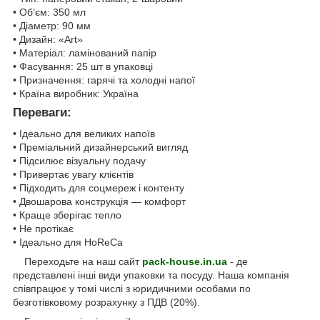
• Об’єм: 350 мл
• Діаметр: 90 мм
• Дизайн: «Art»
• Матеріал: ламінований папір
• Фасування: 25 шт в упаковці
• Призначення: гарячі та холодні напої
• Країна виробник: Україна
Переваги:
• Ідеально для великих напоїв
• Преміальний дизайнерський вигляд
• Підсилює візуальну подачу
• Привертає увагу клієнтів
• Підходить для соцмереж і контенту
• Двошарова конструкція — комфорт
• Краще зберігає тепло
• Не протікає
• Ідеально для HoReCa
Переходьте на наш сайт
pack-house.in.ua
- де
представлені інші види упаковки та посуду. Наша компанія
співпрацює у томі числі з юридичними особами по
безготівковому розрахунку з ПДВ (20%).