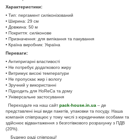
Характеристики:
• Тип: пергамент силіконізований
• Ширина: 29 см
• Довжина: 50 м
• Покриття: силіконове
• Призначення: для випікання та пакування
• Країна виробник: Україна
Переваги:
• Антипригарні властивості
• Не потребує додаткового жиру
• Витримує високі температури
• Не пропускає жир і вологу
• Зручний у використанні
• Підходить для HoReCa та дому
• Універсальне застосування
Переходьте на наш сайт
pack-house.in.ua
– де
представлені інші види пакетів, упаковки та посуду. Наша
компанія співпрацює у тому числі з юридичними особами та
здійснює відвантаження з безготівкового розрахунку з ПДВ
(20%).
Будемо раді співпраці!