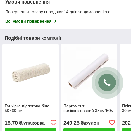
Умови повернення
Повернення товару впродовж 14 днів за домовленістю
Всі умови повернення
Подібні товари компанії
Ганчірка підлогова біла
Пергамент
Плів
50×60 см
силіконізований 38см*50м
30с
18,70
240,25
202
₴/упаковка
₴/рулон