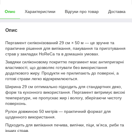
Опис
Характеристики
Відгуки про товар
Доставка
Опис
Пергамент силіконізований 29 см × 50 м — це зручне та
практичне рішення для випікання, пакування та приготування
страв у закладах HoReCa та в домашніх умовах.
Завдяки силіконовому покриттю пергамент має антипригарні
властивості, що дозволяє готувати без використання
додаткового жиру. Продукти не прилипають до поверхні, а
готові страви легко відокремлюються.
Ширина 29 см оптимально підходить для стандартних деко,
форм та кухонного використання. Пергамент витримує високі
температури, не пропускає жир і вологу, зберігаючи чистоту
поверхонь.
Рулон довжиною 50 метрів — практичний формат для
щоденного використання.
Підходить для випікання печива, випічки, піци, м’яса, риби та
інших страв.