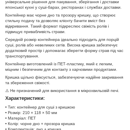
універсальне рішення для пакування, зберігання і доставки
японської кухні у суші-барах, ресторанах і службах доставки.
Контейнер має чорне дно та прозору кришку, що створює
стильну подачу та дозволяє клієнту бачити вміст без
відкривання. Такий формат підкреслює свіжість ролів і
підвищує привабливість страви.
Середній розмір контейнера ідеально підходить для порцій
суші, ролів або невеликих сетів. Висока кришка забезпечує
додатковий простір і допомагає зберегти форму страв під час
транспортування.
Контейнер виготовлений із ПЕТ-пластику, який є легким,
міцним і безпечним для контакту з харчовими продуктами.
Кришка щільно фіксується, забезпечуючи надійне закривання
та збереження свіжості.
⚠️ Не призначений для використання в мікрохвильовій печі.
Характеристики:
• Тип: контейнер для суші з кришкою
• Розмір: 210 × 118 × 50 мм
• Матеріал: ПЕТ
• Колір: чорне дно + прозора кришка
• Комплектація: дно + кришка