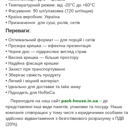
• Температурний режим: від -20°C до +60°C
• Фасування: 90 шт/упаковка (720 шт/ящик)
• Країна виробник: Україна
• Призначення: для суші, ролів, сетів
Переваги:
• Оптимальний формат — для порцій і сетів
• Прозора кришка — ефектна презентація
• Чорне дно — підкреслює вигляд страв
• Висока кришка — більше простору
• Надійна фіксація кришки
• Захист при транспортуванні
• Зберігає свіжість продукту
• Легкий і міцний матеріал
• Ідеально для доставки та take away
• Підходить для HoReCa
Переходьте на наш сайт
pack-house.in.ua
– де
представлені інші види пакетів, упаковки та посуду. Наша
компанія співпрацює у тому числі з юридичними особами та
здійснює відвантаження з безготівкового розрахунку з ПДВ
(20%).