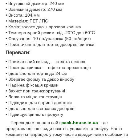
• Внутрішній діаметр: 240 мм
• Зовнішній діаметр: 270 мм
• Висота: 104 мм
• Матеріал: ПЕТ / ПС
• Колір: золоте дно + прозора кришка
• Температурний режим: від -20°C до +60°C
• Фасування: 10 шт/упаковка (50 шт/ящик)
• Призначення: для тортів, десертів, випічки
Переваги:
• Преміальний вигляд — золота основа
• Прозора кришка — ефектна презентація
• Ідеально для тортів до 24 см
• Зберігає форму та декор виробу
• Надійна фіксація кришки
• Захист при транспортуванні
• Легка та міцна конструкція
• Підходить для вітрин і доставки
• Ідеально для святкових десертів
• Підвищує цінність продукту
Переходьте на наш сайт
pack-house.in.ua
– де
представлені інші види пакетів, упаковки та посуду. Наша
компанія співпрацює у тому числі з юридичними особами та