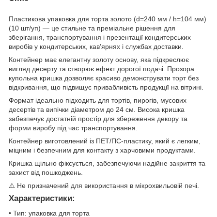
Пластикова упаковка для торта золото (d=240 мм / h=104 мм)
(10 шт/уп) — це стильне та преміальне рішення для
зберігання, транспортування і презентації кондитерських
виробів у кондитерських, кав’ярнях і службах доставки.
Контейнер має елегантну золоту основу, яка підкреслює
вигляд десерту та створює ефект дорогої подачі. Прозора
купольна кришка дозволяє красиво демонструвати торт без
відкривання, що підвищує привабливість продукції на вітрині.
Формат ідеально підходить для тортів, пирогів, мусових
десертів та випічки діаметром до 24 см. Висока кришка
забезпечує достатній простір для збереження декору та
форми виробу під час транспортування.
Контейнер виготовлений із ПЕТ/ПС-пластику, який є легким,
міцним і безпечним для контакту з харчовими продуктами.
Кришка щільно фіксується, забезпечуючи надійне закриття та
захист від пошкоджень.
⚠️ Не призначений для використання в мікрохвильовій печі.
Характеристики:
• Тип: упаковка для торта