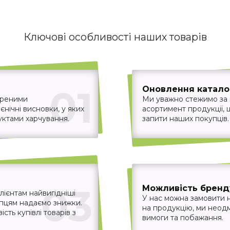
Ключові особливості наших товарів
01
Оновлення каталог
іреними
Ми уважно стежимо за
єнічні висновки, у яких
асортимент продукції,
уктами харчування.
запити наших покупців.
03
Можливість бренд
ієнтам найвигідніші
У нас можна замовити 
упцям надаємо знижки.
на продукцію, ми неодм
ть купівлі товарів з
вимоги та побажання.