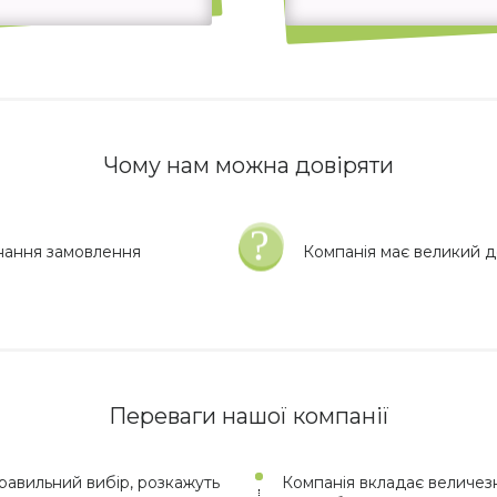
Чому нам можна довіряти
нання замовлення
Компанія має великий до
Переваги нашої компанії
авильний вибір, розкажуть
Компанія вкладає величезн