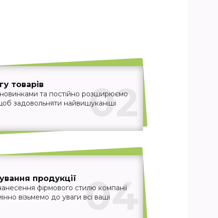
02
у товарів
 новинками та постійно розширюємо
 щоб задовольняти найвишуканіші
04
ування продукції
нанесення фірмового стилю компанії
інно візьмемо до уваги всі ваші