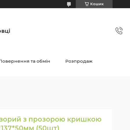
Кошик
овці
Повернення та обмін
Розпродаж
зорий з прозорою кришкою
*137*50мм (50шт)