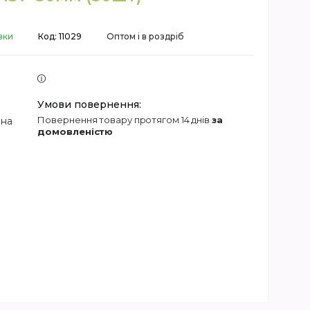
вки
Код:
11029
Оптом і в роздріб
повернення товару протягом 14 днів
за
 на
домовленістю