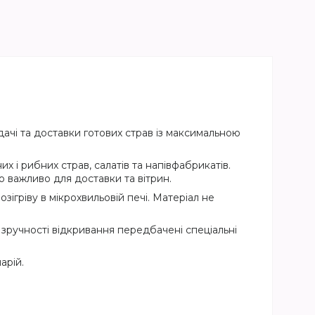
чі та доставки готових страв із максимальною
х і рибних страв, салатів та напівфабрикатів.
 важливо для доставки та вітрин.
зігріву в мікрохвильовій печі. Матеріал не
зручності відкривання передбачені спеціальні
арій.