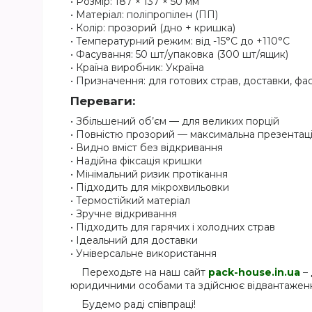
• Розмір: 187 × 137 × 50 мм
• Матеріал: поліпропілен (ПП)
• Колір: прозорий (дно + кришка)
• Температурний режим: від -15°C до +110°C
• Фасування: 50 шт/упаковка (300 шт/ящик)
• Країна виробник: Україна
• Призначення: для готових страв, доставки, фа
Переваги:
• Збільшений об’єм — для великих порцій
• Повністю прозорий — максимальна презентац
• Видно вміст без відкривання
• Надійна фіксація кришки
• Мінімальний ризик протікання
• Підходить для мікрохвильовки
• Термостійкий матеріал
• Зручне відкривання
• Підходить для гарячих і холодних страв
• Ідеальний для доставки
• Універсальне використання
Переходьте на наш сайт
pack-house.in.ua
– 
юридичними особами та здійснює відвантаження
Будемо раді співпраці!