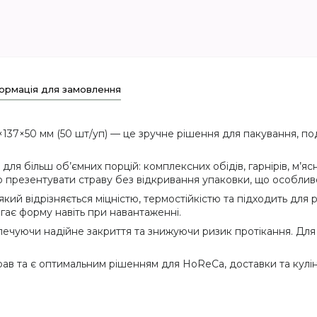
ормація для замовлення
7×50 мм (50 шт/уп) — це зручне рішення для пакування, пода
ля більш об’ємних порцій: комплексних обідів, гарнірів, м’ясни
 презентувати страву без відкривання упаковки, що особливо
ий відрізняється міцністю, термостійкістю та підходить для ро
гає форму навіть при навантаженні.
ечуючи надійне закриття та знижуючи ризик протікання. Для 
рав та є оптимальним рішенням для HoReCa, доставки та кулін