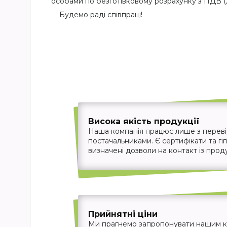
особами по безготівковому розрахунку з ПДВ (
Будемо раді співпраці!
Висока якість продукції
Наша компанія працює лише з перев
постачальниками. Є сертифікати та гігі
визначені дозволи на контакт із прод
Прийнятні ціни
Ми прагнемо запропонувати нашим кл