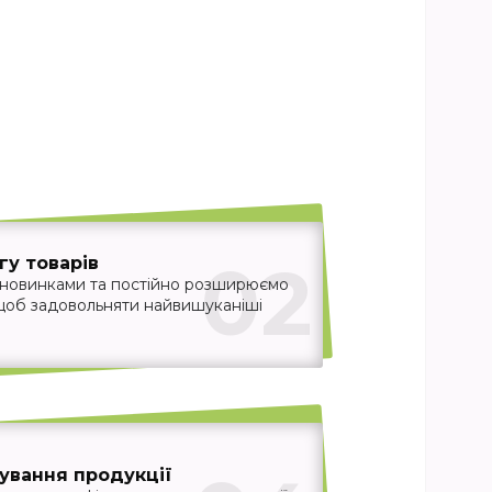
02
у товарів
 новинками та постійно розширюємо
 щоб задовольняти найвишуканіші
ування продукції