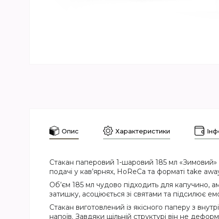
Опис
Характеристики
Інф
Стакан паперовий 1-шаровий 185 мл «Зимовий» 
подачі у кав’ярнях, HoReCa та форматі take awa
Об’єм 185 мл чудово підходить для капучино, а
затишку, асоціюється зі святами та підсилює е
Стакан виготовлений із якісного паперу з внут
напоїв. Завдяки щільній структурі він не деформ