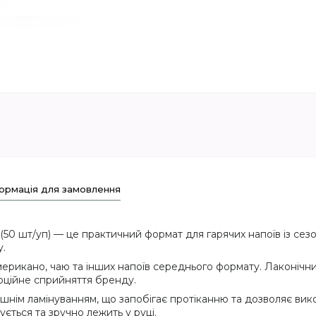
ормація для замовлення
(50 шт/уп) — це практичний формат для гарячих напоїв із се
y.
мерикано, чаю та інших напоїв середнього формату. Лаконічн
моційне сприйняття бренду.
рішнім ламінуванням, що запобігає протіканню та дозволяє вик
ується та зручно лежить у руці.