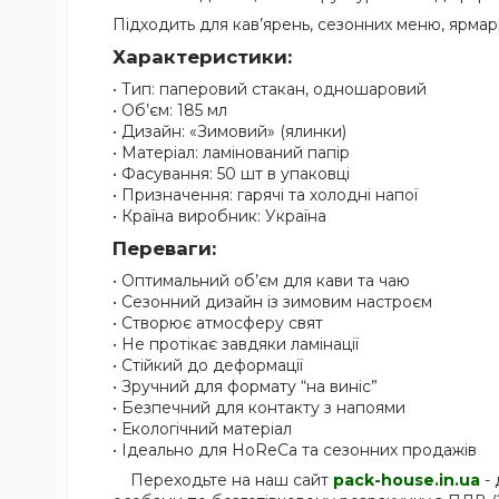
Підходить для кав’ярень, сезонних меню, ярмар
Характеристики:
• Тип: паперовий стакан, одношаровий
• Об’єм: 185 мл
• Дизайн: «Зимовий» (ялинки)
• Матеріал: ламінований папір
• Фасування: 50 шт в упаковці
• Призначення: гарячі та холодні напої
• Країна виробник: Україна
Переваги:
• Оптимальний об’єм для кави та чаю
• Сезонний дизайн із зимовим настроєм
• Створює атмосферу свят
• Не протікає завдяки ламінації
• Стійкий до деформації
• Зручний для формату “на виніс”
• Безпечний для контакту з напоями
• Екологічний матеріал
• Ідеально для HoReCa та сезонних продажів
Переходьте на наш сайт
pack-house.in.ua
- 