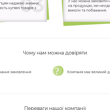
03
У нас можна замовити 
упцям надаємо знижки.
на продукцію, ми неодм
ть купівлі товарів з
вимоги та побажання.
Чому нам можна довіряти
нання замовлення
Компанія має великий до
Переваги нашої компанії