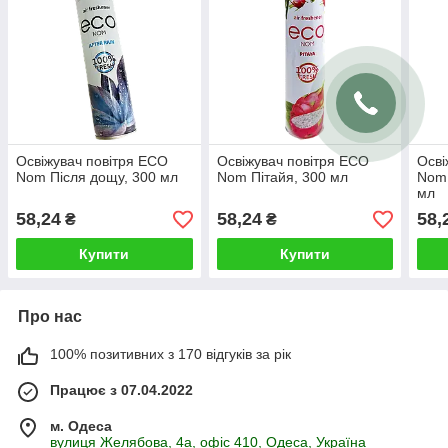
Освіжувач повітря ECO
Освіжувач повітря ECO
Осві
Nom Після дощу, 300 мл
Nom Пітайя, 300 мл
Nom 
мл
58,24
58,24
58,
₴
₴
Купити
Купити
Про нас
100% позитивних з 170 відгуків за рік
Працює з 07.04.2022
м. Одеса
вулиця Желябова, 4а, офіс 410, Одеса, Україна