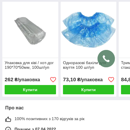
Упаковка для ківі / хот-дог
Одноразові бахіли для
Трим
190*70*50мм, 100шт/уп
взуття 100 шт/уп
стак
262
73,10
84,
₴/упаковка
₴/упаковка
Купити
Купити
Про нас
100% позитивних з 170 відгуків за рік
Працює з 07.04.2022