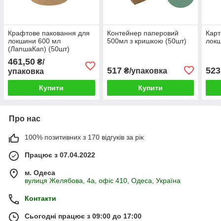
Крафтове паковання для
Контейнер паперовий
Карт
локшини 600 мл
500мл з кришкою (50шт)
локш
(ЛапшаКап) (50шт)
461,50
₴/
517
523
₴/упаковка
упаковка
Купити
Купити
Про нас
100% позитивних з 170 відгуків за рік
Працює з 07.04.2022
м. Одеса
вулиця Желябова, 4а, офіс 410, Одеса, Україна
Контакти
Сьогодні працює з 09:00 до 17:00