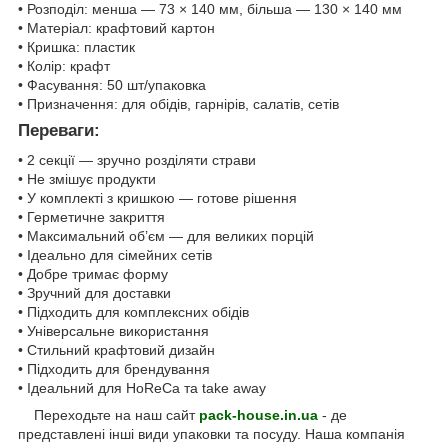
• Розподіл: менша — 73 × 140 мм, більша — 130 × 140 мм
• Матеріал: крафтовий картон
• Кришка: пластик
• Колір: крафт
• Фасування: 50 шт/упаковка
• Призначення: для обідів, гарнірів, салатів, сетів
Переваги:
• 2 секції — зручно розділяти страви
• Не змішує продукти
• У комплекті з кришкою — готове рішення
• Герметичне закриття
• Максимальний об’єм — для великих порцій
• Ідеально для сімейних сетів
• Добре тримає форму
• Зручний для доставки
• Підходить для комплексних обідів
• Універсальне використання
• Стильний крафтовий дизайн
• Підходить для брендування
• Ідеальний для HoReCa та take away
Переходьте на наш сайт
pack-house.in.ua
- де
представлені інші види упаковки та посуду. Наша компанія