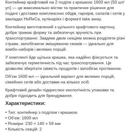
Контейнер крафтовий на 2 поділи з кришкою 1600 мл (50 шт/
уп) — це максимально містке та практичне рішення для
подачі і доставки комплексних обідів, гарнірів, салатів і сетів у
закладах HoReCa, кулінаріях і форматі take away.
Контейнер виготовлений з щільного крафтового картону,
добре тримає форму та забезпечує зручність при
транспортуванні. Завдяки двом секціям можна розділяти різні
страви, запобігаючи змішуванню смаків — ідеально для
комбо-наборів і великих порцій.
У комплекті йде щільна кришка, яка надійно фіксується та
забезпечує герметичність під час транспортування. Це
дозволяє зберігати свіжість продуктів і запобігає протіканню.
Об’єм 1600 мл — ідеальний варіант для великих порцій,
сімейних сетів або доставки на кількох осіб.
Крафтовий дизайн підкреслює екологічність упаковки та
добре підходить для брендування.
Характеристики:
• Тип: контейнер з поділом і кришкою
• Об’єм: 1600 мл
• Розміри: 230 × 140 × 59 мм
• Кількість секцій: 2