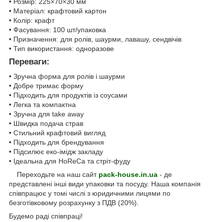
• Розмір: 225×70×30 мм
• Матеріал: крафтовий картон
• Колір: крафт
• Фасування: 100 шт/упаковка
• Призначення: для ролів, шаурми, лавашу, сендвічів
• Тип використання: одноразове
Переваги:
• Зручна форма для ролів і шаурми
• Добре тримає форму
• Підходить для продуктів із соусами
• Легка та компактна
• Зручна для take away
• Швидка подача страв
• Стильний крафтовий вигляд
• Підходить для брендування
• Підсилює еко-імідж закладу
• Ідеальна для HoReCa та стріт-фуду
Переходьте на наш сайт
pack-house.in.ua
- де
представлені інші види упаковки та посуду. Наша компанія
співпрацює у томі числі з юридичними лицями по
безготівковому розрахунку з ПДВ (20%).
Будемо раді співпраці!