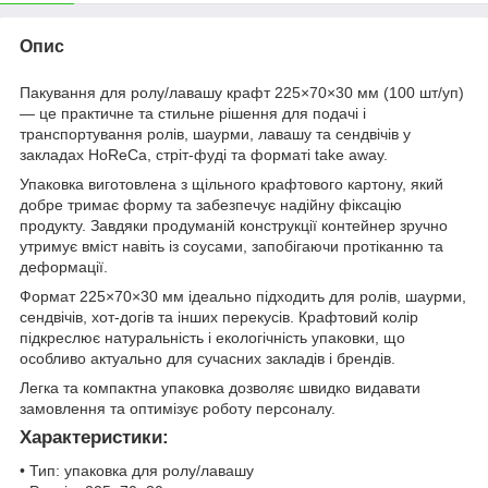
Опис
Пакування для ролу/лавашу крафт 225×70×30 мм (100 шт/уп)
— це практичне та стильне рішення для подачі і
транспортування ролів, шаурми, лавашу та сендвічів у
закладах HoReCa, стріт-фуді та форматі take away.
Упаковка виготовлена з щільного крафтового картону, який
добре тримає форму та забезпечує надійну фіксацію
продукту. Завдяки продуманій конструкції контейнер зручно
утримує вміст навіть із соусами, запобігаючи протіканню та
деформації.
Формат 225×70×30 мм ідеально підходить для ролів, шаурми,
сендвічів, хот-догів та інших перекусів. Крафтовий колір
підкреслює натуральність і екологічність упаковки, що
особливо актуально для сучасних закладів і брендів.
Легка та компактна упаковка дозволяє швидко видавати
замовлення та оптимізує роботу персоналу.
Характеристики:
• Тип: упаковка для ролу/лавашу