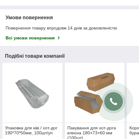
Умови повернення
Повернення товару впродовж 14 днів за домовленістю
Всі умови повернення
Подібні товари компанії
Упаковка для ківі / хот-дог
Пакування для хот-дога
Коро
190*70*50мм, 100шт/уп
клеєна 180×73×60 мм
бура
(100шт)