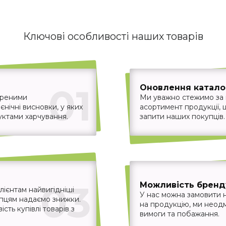
Ключові особливості наших товарів
01
Оновлення каталог
іреними
Ми уважно стежимо за
єнічні висновки, у яких
асортимент продукції,
уктами харчування.
запити наших покупців.
03
Можливість бренд
ієнтам найвигідніші
У нас можна замовити 
упцям надаємо знижки.
на продукцію, ми неодм
ть купівлі товарів з
вимоги та побажання.