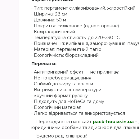
• Тип: пергамент силіконізований, жиростійкий
• Ширина: 38 см
• Довжина: 50 м
• Покриття: силіконове (одностороннє)
• Колір: коричневий
• Температурна стійкість: до 220–230 °C
• Призначення: випікання, заморожування, паку
• Матеріал: пергаментний папір
• Екологічність: біорозкладний
Переваги:
• Антипригарний ефект — не прилипає
• Не потребує змащування
• Стійкий до жиру та вологи
• Витримує високі температури
• Зручний формат рулону
• Підходить для HoReCa та дому
• Екологічний матеріал
• Легко відривається та використовується
Переходьте на наш сайт
pack-house.in.ua
– 
юридичними особами та здійснює відвантаження
Будемо раді співпраці!