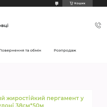
Кошик
овці
Повернення та обмін
Розпродаж
ий жиростійкий пергамент у
улоні 38см*50м