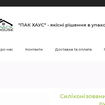
"ПАК ХАУС" - якісні рішення в упак
ро нас
Контакти
Доставка та оплата
Силіконізован
р