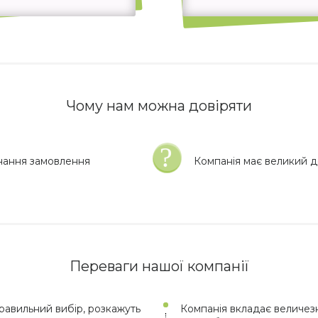
Чому нам можна довіряти
нання замовлення
Компанія має великий до
Переваги нашої компанії
авильний вибір, розкажуть
Компанія вкладає величезн