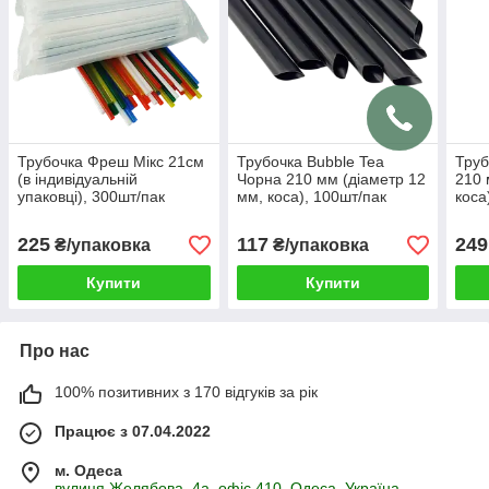
Трубочка Фреш Мікс 21см
Трубочка Bubble Tea
Труб
(в індивідуальній
Чорна 210 мм (діаметр 12
210 
упаковці), 300шт/пак
мм, коса), 100шт/пак
коса
225
117
249
₴/упаковка
₴/упаковка
Купити
Купити
Про нас
100% позитивних з 170 відгуків за рік
Працює з 07.04.2022
м. Одеса
вулиця Желябова, 4а, офіс 410, Одеса, Україна