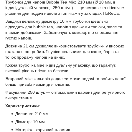
Трубочки для напоїв Bubble Tea Мікс 210 мм (Ø 10 мм, в
індивідуальній упаковці, 250 шт/уп) — це яскраве та гігієнічне
рішення для подачі напоїв з топінгами у закладах HoReCa.
Завдяки великому діаметру 10 мм трубочки ідеально
підходять для bubble tea, напоїв з кульками тапіоки, желе та
іншими добавками. Забезпечують комфортне споживання
густих напоїв.
Довжина 21 см дозволяє використовувати трубочки у високих
стаканах, що робить їх універсальними для кафе, барів та
точок продажу напоїв на виніс.
Кожна трубочка має індивідуальну упаковку, що гарантує
високий рівень гігієни та безпеки.
Яскравий мікс кольорів додає естетики подачі та робить напої
більш привабливими для клієнтів.
Фасування 250 штук — оптимальний варіант для регулярного
використання.
Характеристики
:
Довжина: 210 мм
Діаметр: 10 мм
Матеріал: харчовий пластик