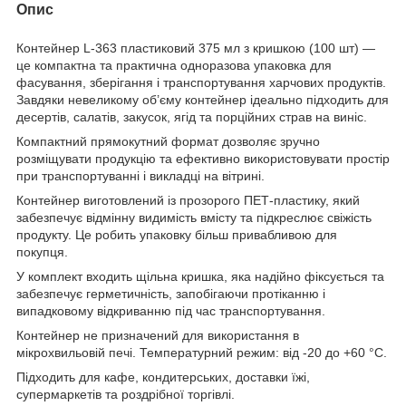
Опис
Контейнер L-363 пластиковий 375 мл з кришкою (100 шт) —
це компактна та практична одноразова упаковка для
фасування, зберігання і транспортування харчових продуктів.
Завдяки невеликому об’єму контейнер ідеально підходить для
десертів, салатів, закусок, ягід та порційних страв на виніс.
Компактний прямокутний формат дозволяє зручно
розміщувати продукцію та ефективно використовувати простір
при транспортуванні і викладці на вітрині.
Контейнер виготовлений із прозорого ПЕТ-пластику, який
забезпечує відмінну видимість вмісту та підкреслює свіжість
продукту. Це робить упаковку більш привабливою для
покупця.
У комплект входить щільна кришка, яка надійно фіксується та
забезпечує герметичність, запобігаючи протіканню і
випадковому відкриванню під час транспортування.
Контейнер не призначений для використання в
мікрохвильовій печі. Температурний режим: від -20 до +60 °C.
Підходить для кафе, кондитерських, доставки їжі,
супермаркетів та роздрібної торгівлі.