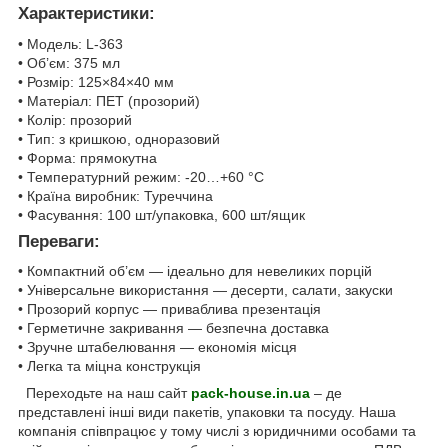
Характеристики:
• Модель: L-363
• Об’єм: 375 мл
• Розмір: 125×84×40 мм
• Матеріал: ПЕТ (прозорий)
• Колір: прозорий
• Тип: з кришкою, одноразовий
• Форма: прямокутна
• Температурний режим: -20…+60 °C
• Країна виробник: Туреччина
• Фасування: 100 шт/упаковка, 600 шт/ящик
Переваги:
• Компактний об’єм — ідеально для невеликих порцій
• Універсальне використання — десерти, салати, закуски
• Прозорий корпус — приваблива презентація
• Герметичне закривання — безпечна доставка
• Зручне штабелювання — економія місця
• Легка та міцна конструкція
Переходьте на наш сайт
pack-house.in.ua
– де
представлені інші види пакетів, упаковки та посуду. Наша
компанія співпрацює у тому числі з юридичними особами та