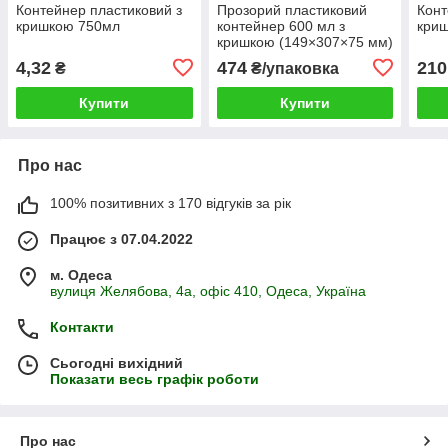
Контейнер пластиковий з
Прозорий пластиковий
Конт
кришкою 750мл
контейнер 600 мл з
криш
кришкою (149×307×75 мм)
(100шт)
4,32
474
210
₴
₴/упаковка
Купити
Купити
Про нас
100% позитивних з 170 відгуків за рік
Працює з 07.04.2022
м. Одеса
вулиця Желябова, 4а, офіс 410, Одеса, Україна
Контакти
Сьогодні вихідний
Показати весь графік роботи
Про нас