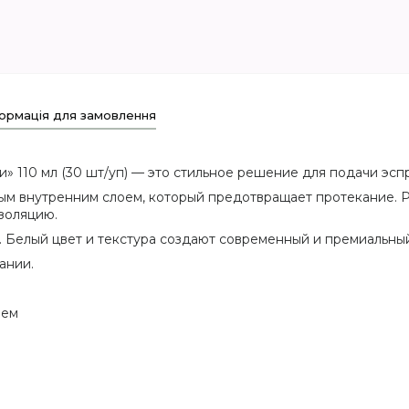
ормація для замовлення
» 110 мл (30 шт/уп) — это стильное решение для подачи эсп
ным внутренним слоем, который предотвращает протекание. 
золяцию.
. Белый цвет и текстура создают современный и премиальны
ании.
ием