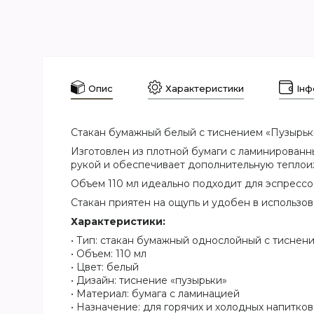
Опис
Характеристики
Інф
Стакан бумажный белый с тиснением «Пузырьки
Изготовлен из плотной бумаги с ламинирован
рукой и обеспечивает дополнительную теплои
Объем 110 мл идеально подходит для эспрессо
Стакан приятен на ощупь и удобен в использов
Характеристики:
• Тип: стакан бумажный однослойный с тиснен
• Объем: 110 мл
• Цвет: белый
• Дизайн: тиснение «пузырьки»
• Материал: бумага с ламинацией
• Назначение: для горячих и холодных напитков