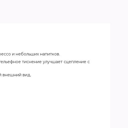
рессо и небольших напитков.
Рельефное тиснение улучшает сцепление с
й внешний вид.