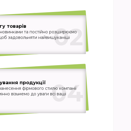
02
у товарів
 новинками та постійно розширюємо
 щоб задовольняти найвишуканіші
04
ування продукції
нанесення фірмового стилю компанії
інно візьмемо до уваги всі ваші