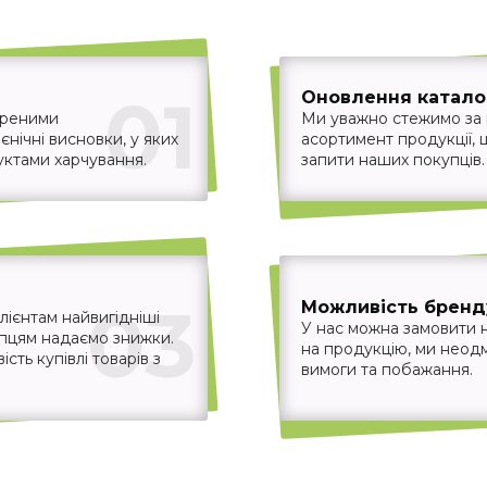
01
Оновлення каталог
іреними
Ми уважно стежимо за
єнічні висновки, у яких
асортимент продукції,
уктами харчування.
запити наших покупців.
03
Можливість бренд
ієнтам найвигідніші
У нас можна замовити 
упцям надаємо знижки.
на продукцію, ми неодм
ть купівлі товарів з
вимоги та побажання.