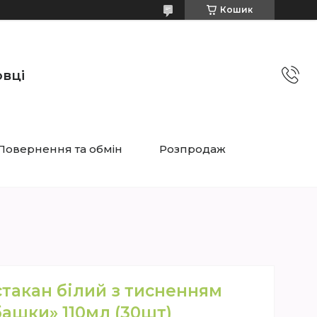
Кошик
овці
Повернення та обмін
Розпродаж
такан білий з тисненням
ашки» 110мл (30шт)