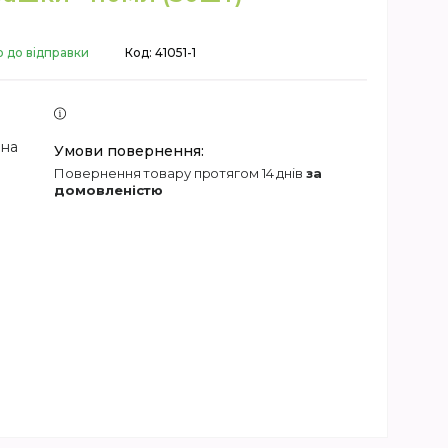
о до відправки
Код:
41051-1
 на
повернення товару протягом 14 днів
за
домовленістю