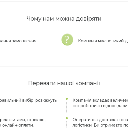
Чому нам можна довіряти
нання замовлення
Компанія має великий до
Переваги нашої компанії
авильний вибір, розкажуть
Компанія вкладає величезн
співробітників відповідал
реквізитами, готівкою,
Оперативна доставка това
ю онлайн-оплати.
логістики. Ви отримаєте 