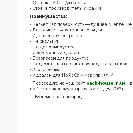
• Фасовка: 30 шт/упаковка
• Страна производитель: Украина
Преимущества:
• Рельефная поверхность — лучшее сцепление
• Дополнительная теплоизоляция
• Идеален для эспрессо
• Не скользит
• Не деформируется
• Современный дизайн
• Безопасен для продуктов
• Подходит для горячих и холодных напитков
• Экологичный
• Идеален для HoReCa и мероприятий
Переходьте на наш сайт
pack-house.in.ua
- д
по безготівковому розрахунку з ПДВ (20%).
Будемо раді співпраці!