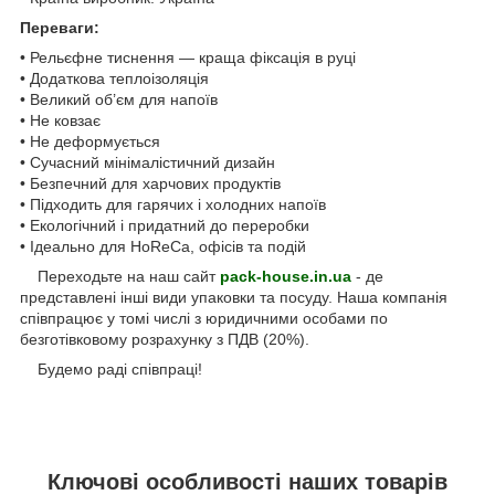
Переваги:
• Рельєфне тиснення — краща фіксація в руці
• Додаткова теплоізоляція
• Великий об’єм для напоїв
• Не ковзає
• Не деформується
• Сучасний мінімалістичний дизайн
• Безпечний для харчових продуктів
• Підходить для гарячих і холодних напоїв
• Екологічний і придатний до переробки
• Ідеально для HoReCa, офісів та подій
Переходьте на наш сайт
pack-house.in.ua
- де
представлені інші види упаковки та посуду. Наша компанія
співпрацює у томі числі з юридичними особами по
безготівковому розрахунку з ПДВ (20%).
Будемо раді співпраці!
Ключові особливості наших товарів