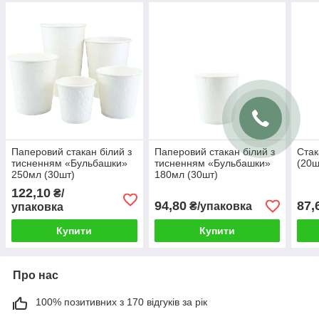
Паперовий стакан білий з
Паперовий стакан білий з
Стак
тисненням «Бульбашки»
тисненням «Бульбашки»
(20ш
250мл (30шт)
180мл (30шт)
122,10
₴/
94,80
87,
₴/упаковка
упаковка
Купити
Купити
Про нас
100% позитивних з 170 відгуків за рік