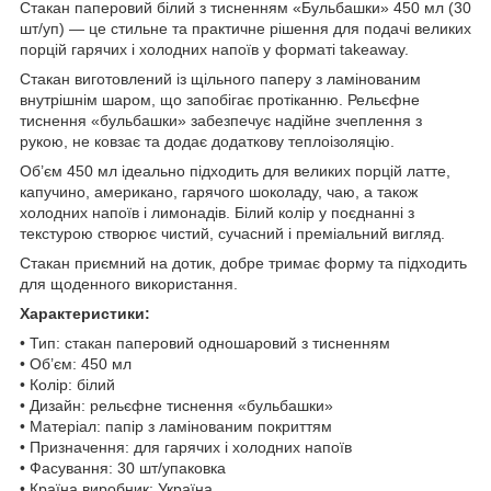
Стакан паперовий білий з тисненням «Бульбашки» 450 мл (30
шт/уп) — це стильне та практичне рішення для подачі великих
порцій гарячих і холодних напоїв у форматі takeaway.
Стакан виготовлений із щільного паперу з ламінованим
внутрішнім шаром, що запобігає протіканню. Рельєфне
тиснення «бульбашки» забезпечує надійне зчеплення з
рукою, не ковзає та додає додаткову теплоізоляцію.
Об’єм 450 мл ідеально підходить для великих порцій латте,
капучино, американо, гарячого шоколаду, чаю, а також
холодних напоїв і лимонадів. Білий колір у поєднанні з
текстурою створює чистий, сучасний і преміальний вигляд.
Стакан приємний на дотик, добре тримає форму та підходить
для щоденного використання.
Характеристики:
• Тип: стакан паперовий одношаровий з тисненням
• Об’єм: 450 мл
• Колір: білий
• Дизайн: рельєфне тиснення «бульбашки»
• Матеріал: папір з ламінованим покриттям
• Призначення: для гарячих і холодних напоїв
• Фасування: 30 шт/упаковка
• Країна виробник: Україна